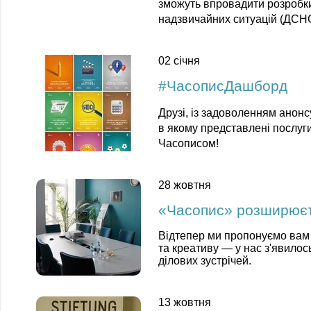
зможуть впровадити розробк
надзвичайних ситуацій (ДСНС
02 січня
#ЧасописДашборд
Друзі, із задоволенням анон
в якому представлені послуг
Часописом!
28 жовтня
«Часопис» розширюєт
Відтепер ми пропонуємо вам
та
креативу
— у нас
з'явилос
ділових зустрічей.
13 жовтня