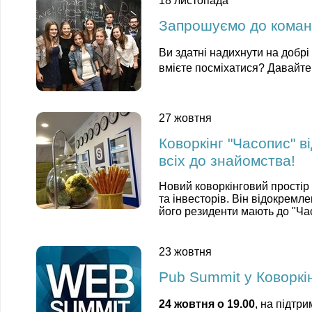
18 листопада
Запрошуємо до коман
Ви здатні надихнути на добрі
вмієте посміхатися? Давайте 
27 жовтня
Коворкінг "Часопис" в
всіх до знайомства!
Новий коворкінговий простір 
та інвесторів. Він відокремле
його
резиденти мають до "Ча
23 жовтня
Pub Summit у Коворкі
24 жовтня о 19.00
, на підтри