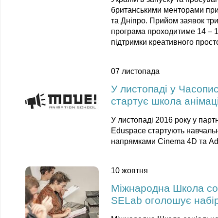
британськими менторами прий
та Дніпро. Прийом заявок три
програма проходитиме 14 – 
підтримки креативного прост
07 листопада
У листопаді у Часопи
стартує школа анімац
У листопаді 2016 року у парт
Eduspace стартують навчальні
напрямками
Cinema 4D
та
Ad
10 жовтня
Міжнародна Школа со
SELab оголошує набір