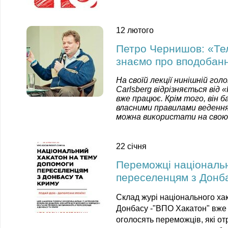
12 лютого
Петро Чернишов: «Те
знаємо про вподобанн
На своїй лекції нинішній гол
Carlsberg відрізняється від «
вже працює. Крім того, він 
власними правилами ведення
можна використати на свою
22 січня
Переможці національ
переселенцям з Донба
Склад журі національного ха
Донбасу -"ВПО Хакатон" вже 
оголосять переможців, які от