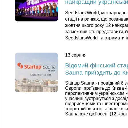
найкращий українськи
Seedstars World
, міжнародне 
стадії на ринках, що розвива
жовтня цього року. 12 найкра
за можливість представити У
SeedstarsWorld та отримати ін
13 серпня
Відомий фінський ста
Sauna приїздить до К
Startup Sauna - провідний біз
Європи
,
приїздить до Києва 
перспективним українським ко
учасниці зустрінуться з досві
підприємцями та інвесторами
зворотній зв’язок та шанс взя
Sauna вже цієї осені (
12 жовт