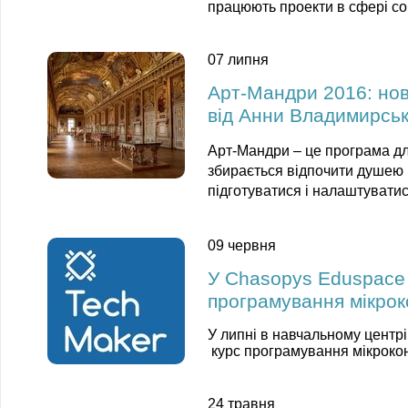
працюють проекти в сфері со
07 липня
Арт-Мандри 2016: нов
від Анни Владимирськ
Арт-Мандри – це програма для
збирається відпочити душею 
підготуватися і налаштуватис
09 червня
У Chasopys Eduspace 
програмування мікрок
У липні в навчальному центр
курс програмування мікрокон
24 травня