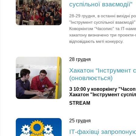
суспільної взаємодії”
28-29 грудня, в останні вихідні р
"Інструмент суспільної взаємодії
Коворкінгом “Часопис” та IT-нам
хакатону визначено три проекти-
відповідають меті конкурсу.
28 грудня
Хакатон “Інструмент с
(оновлюється)
З 10:00 у коворкінгу "Часо
Хакатон "Інструмент суспіл
STREAM
25 грудня
ІТ-фахівці запропоную