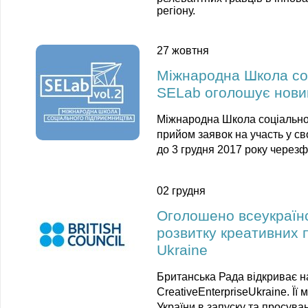
регіону.
27 жовтня
Міжнародна Школа со
SELab оголошує новий
Міжнародна Школа соціально
прийом заявок на участь у св
до 3 грудня 2017 року через
02 грудня
Оголошено всеукраїнс
розвитку креативних п
Ukraine
Британська Рада відкриває н
CreativeEnterpriseUkraine. Її
України в запуску та просуван