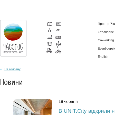
Простір "Ч
Стравопис
Co-working
Event-серві
English
На головну
Новини
18 червня
В UNIT.City відкрили н