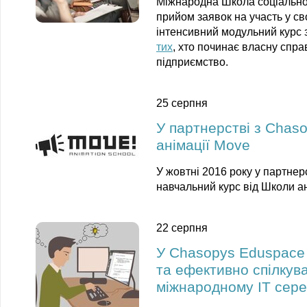
Міжнародна Школа соціально
прийом заявок на участь у св
інтенсивний модульний курс 
тих
, хто починає власну спр
підприємство.
25 серпня
У партнерстві з Chas
анімації Move
У жовтні 2016 року у партнер
навчальний курс від Школи а
22 серпня
У Chasopys Eduspace с
та ефективно спілкув
міжнародному ІТ сер