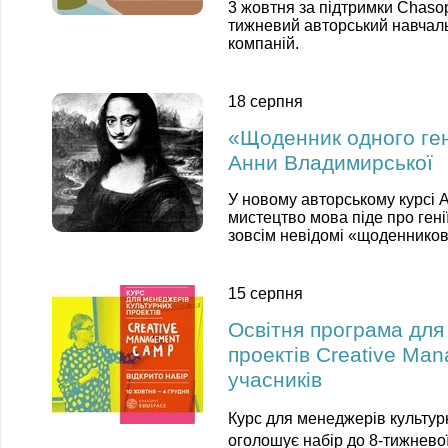
3 жовтня за підтримки Chaso
тижневий авторський навчальн
компаній.
18 серпня
«Щоденник одного ген
Анни Владимирської
У новому авторському курсі 
мистецтво мова піде про генії
зовсім невідомі «щоденникові» 
15 серпня
Освітня програма для
проектів Creative Ma
учасників
Курс для менеджерів культур
оголошує набір до 8-тижневої