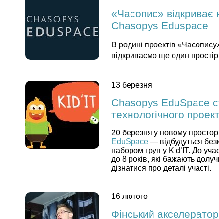
«Часопис» відкриває 
Chasopys Eduspace
В родині проектів «Часопису
відкриваємо ще один прості
13 березня
Chasopys EduSpace ст
технологічного проект
20 березня у новому просторі
EduSpace
—
відбудуться без
набором груп у Kid’IT. До уча
до 8 років, які бажають долуч
дізнатися про деталі участі.
16 лютого
Фінський акселератор