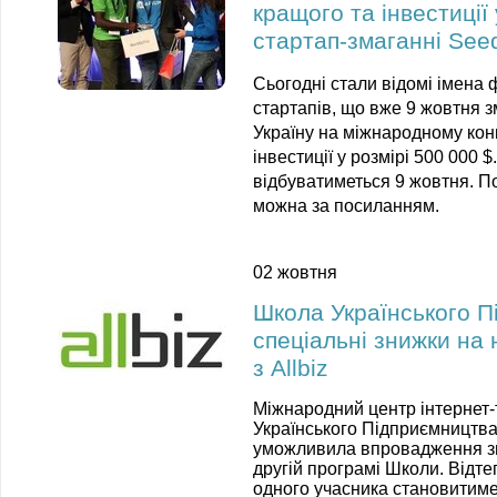
кращого та інвестиції 
стартап-змаганні See
C
ьогодні стали відомі імена 
стартапів, що вже 9 жовтня 
Україну на міжнародному кон
інвестиції у розмірі 500 000
відбуватиметься 9 жовтня. По
можна за посиланням.
02 жовтня
Школа Українського 
спеціальні знижки на
з Allbiz
Міжнародний центр інтернет-т
Українського Підприємництва 
уможливила впровадження зни
другій програмі Школи. Відте
одного учасника становитиме