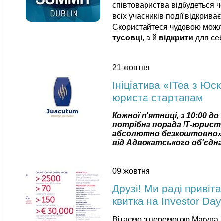
співтовариства відбудеться 
всіх учасників події відкриває
Скористайтеся чудовою можл
тусовці
, а й
відкрити
для се
21 жовтня
Ініціатива «ITea з Юс
юриста стартапам
Кожної п'ятниці, з 10:00 до
потрібна порада ІТ-юрист
абсолютно безкоштовно
від
Адвокатського
об'єдн
09 жовтня
Друзі! Ми раді приві
квитка на Investor Day
Вітаємо з перемогою Maryna