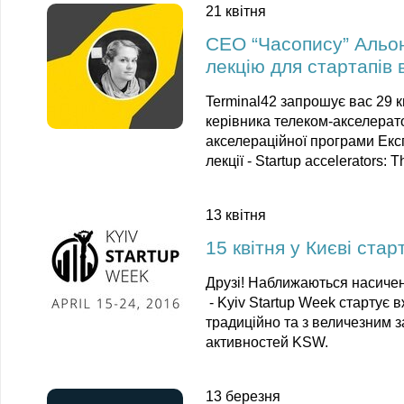
21 квітня
CEO “Часопису” Альон
лекцію для стартапів 
Terminal42
запрошує вас 29 к
керівника телеком-акселерат
акселераційної програми
Екс
лекції -
Startup accelerators: T
13 квітня
15 квітня у Києві стар
Друзі! Наближаються насичені
-
Kyiv Startup Week
стартує вж
традиційно та з величезним 
активностей KSW.
13 березня