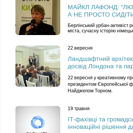
МАЙКЛ ЛАФОНД: “Л
А НЕ ПРОСТО СИДІТИ
Берлінський урбан-активіст 
міста, сучасну історію німець
22 вересня
Ландшафтний архітек
досвід Лондона та па
22 вересня у креативному пр
президентом Європейської ф
Найджелом Торном.
19 травня
ІТ-фахівці та громадс
інноваційні рішення д