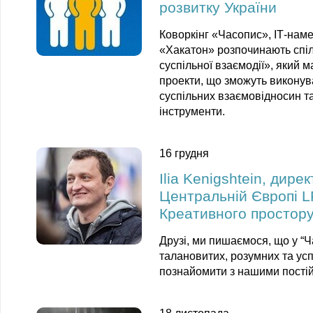
розвитку України
Коворкінг «Часопис», ІТ-наме
«Хакатон» розпочинають спіл
суспільної взаємодії», який 
проекти, що зможуть виконув
суспільних взаємовідносин та
інструменти.
16 грудня
Ilia Kenigshtein, дире
Центральній Європі L
Креативного простор
Друзі, ми пишаємося, що у “Ч
талановитих, розумних та усп
познайомити з нашими пості