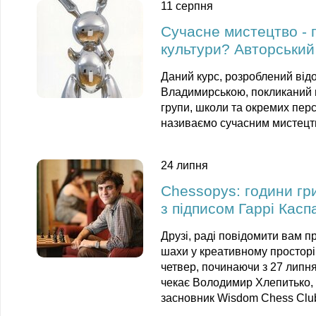
11 серпня
Сучасне мистецтво - 
культури? Авторський
Даний курс, розроблений ві
Владимирською, покликаний п
групи, школи та окремих пер
називаємо сучасним мистецт
24 липня
Chessopys: години гри
з підписом Гаррі Касп
Друзі, раді повідомити вам пр
шахи у креативному просторі 
четвер, починаючи з 27 липня,
чекає Володимир Хлепитько, 
засновник Wisdom Chess Clu