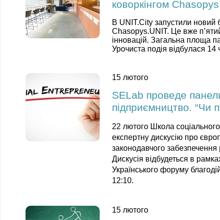
коворкінгом Chasopys
В UNIT.City запустили новий 
Chasopys.UNIT. Це вже п’ятий
інновацій. Загальна площа п
У
рочиста подія відбулася 14 
15 лютого
SELab проведе панель
підприємництво. “Чи п
22 лютого Школа соціальног
експертну дискусію про європ
законодавчого забезпечення 
Дискусія відбудеться в рамка
Українського форуму благодій
12:10.
15 лютого