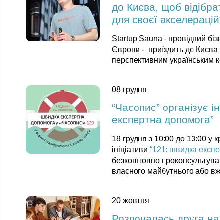
до Києва, щоб відібра
для своєї акселераці
Startup Sauna
- провідний біз
Європи
-
приїздить до Києва
перспективним українським ко
08 грудня
“Часопис” організує і
експертна допомога”
18 грудня з 10:00 до 13:00 у
ініціативи
“121: швидка експ
безкоштовно проконсультуват
власного майбутнього або вже
20 жовтня
Розпочалась друга н