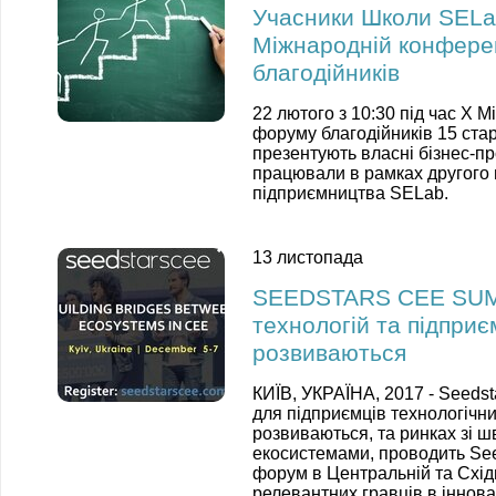
Учасники Школи SELa
Міжнародній конферен
благодійників
22 лютого з 10:30 під час
Х Мі
форуму благодійників
15 ста
презентують власні бізнес-п
працювали в рамках другого
підприємництва SELab.
13 листопада
SEEDSTARS CEE SUMMI
технологій та підприє
розвиваються
КИЇВ, УКРАЇНА, 2017 -
Seedst
для підприємців технологічни
розвиваються, та ринках зі 
екосистемами, проводить See
форум в Центральній та Схід
релевантних гравців в іннов