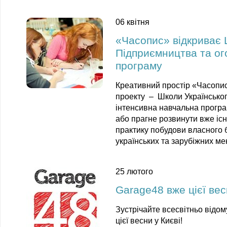
06 квітня
«Часопис» відкриває 
Підприємництва та ог
програму
Креативний простір «Часопис
проекту –
Школи Українсько
інтенсивна навчальна програ
або прагне розвинути вже існ
практику побудови власного б
українських та зарубіжних ме
25 лютого
Garage48 вже цієї вес
Зустрічайте всесвітньо відом
цієї весни у Києві!