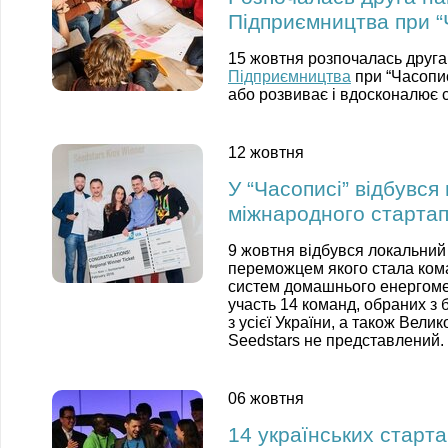
Підприємництва при “
15 жовтня розпочалась друг
Підприємництва
при “Часопис
або розвиває і вдосконалює с
12 жовтня
У “Часописі” відбувся
міжнародного стартап
9 жовтня відбувся локальний
переможцем якого стала ком
систем домашнього енергом
участь 14 команд, обраних з 
з усієї України, а також Велик
Seedstars не представлений.
06 жовтня
14 українських старта