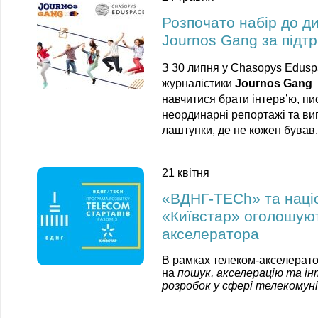
Розпочато набір до д
Journоs Gang за підт
З 30 липня у Chasopys Edusp
журналістики
Journоs Gang
–
навчитися брати інтерв’ю, пис
неординарні репортажі та ви
лаштунки, де не кожен бував
21 квітня
«ВДНГ-TECh» та наці
«Київстар» оголошуют
акселератора
В рамках телеком-акселерато
на
пошук, акселерацію та ін
розробок у сфері телекомунік