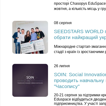
просторі Chasopys EduSpace.
жовтня, а кількість місць у г
08 серпня
SEEDSTARS WORLD по
обрати найкращий укр
Міжнародне стартап-змаган
стадії з країн із зростаючими
26 липня
SOIN: Social Innovatio
проводить навчальну 
"Часопису"
20-21 серпня за підтримки к
Eduspace відбудеться дводен
підприємництва. У участі запр