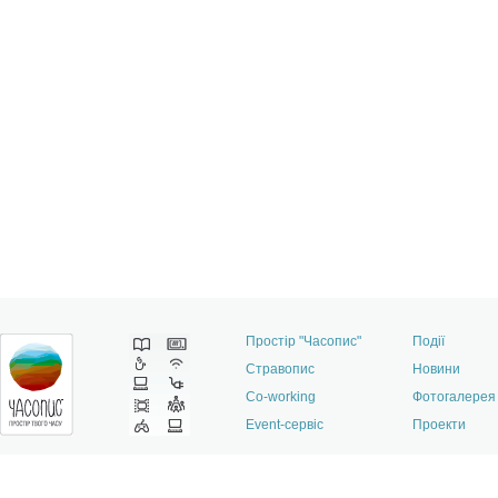
Простір "Часопис"
Події
Стравопис
Новини
Co-working
Фотогалерея
Event-сервіс
Проекти