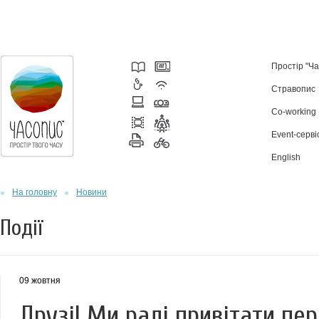
Простір "Ч
Стравопис
Co-working
Event-серві
English
На головну
Новини
Події
09 жовтня
Друзі! Ми раді привітати п