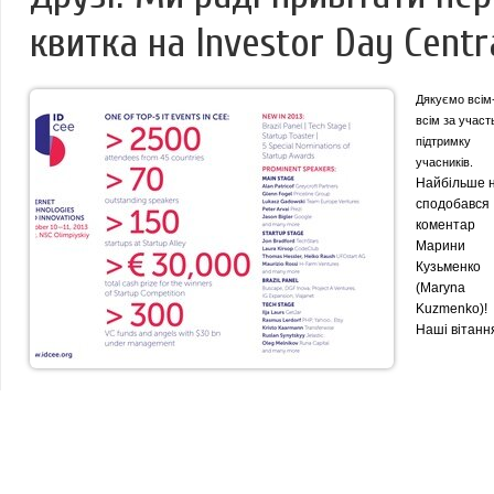
квитка на Investor Day Centr
Дякуємо всім
всім за участ
підтримку
учасників.
Найбільше 
сподобався
коментар
Марини
Кузьменко
(Maryna
Kuzmenko)!
Наші вітанн