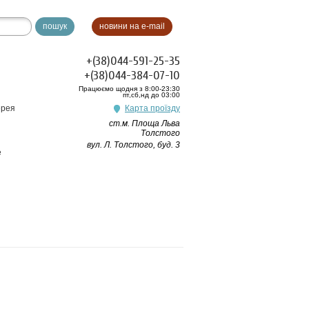
пошук
новини на e-mail
+(38)044-591-25-35
+(38)044-384-07-10
Працюємо щодня з 8:00-23:30
пт,сб,нд до 03:00
ерея
Карта проїзду
ст.м. Площа Льва
Толстого
вул. Л. Толстого, буд. 3
e