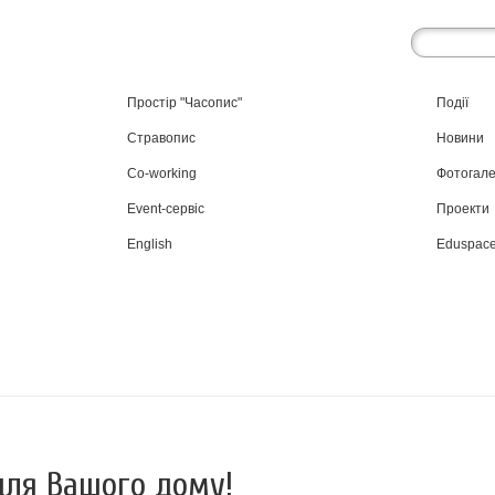
Простір "Часопис"
Події
Стравопис
Новини
Co-working
Фотогал
Event-сервіс
Проекти
English
Eduspac
для Вашого дому!