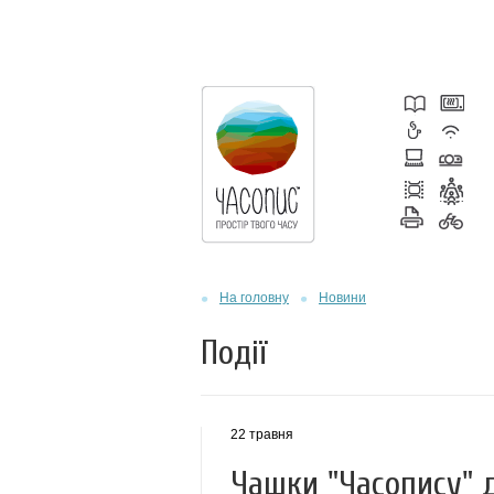
На головну
Новини
Події
22 травня
Чашки "Часопису" 