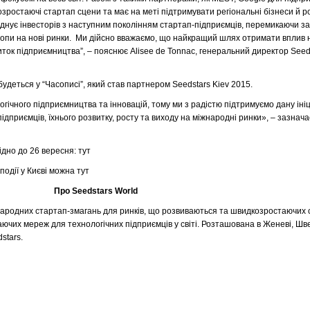
озростаючі стартап сцени та має на меті підтримувати регіональні бізнеси й ро
єднує інвесторів з наступним поколінням стартап-підприємців, перемикаючи з
вропи на нові ринки. Ми дійсно вважаємо, що найкращий шлях отримати вплив н
иток підприємництва”, – пояснює Alisee de Tonnac, генеральний директор Seed
будеться у “Часописі”, який став партнером Seedstars Kiev 2015.
огічного підприємництва та інновацій, тому ми з радістю підтримуємо дану ініц
ідприємців, їхнього розвитку, росту та виходу на міжнародні ринки», – зазнача
ідно до 26 вересня: тут
події у Києві можна тут
Про Seedstars
World
народних стартап-змагань для ринків, що розвиваються та швидкозростаючих 
аючих мереж для технологічних підприємців у світі. Розташована в Женеві, Шв
stars.