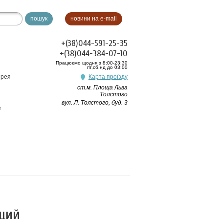
пошук
новини на e-mail
+(38)044-591-25-35
+(38)044-384-07-10
Працюємо щодня з 8:00-23:30
пт,сб,нд до 03:00
ерея
Карта проїзду
ст.м. Площа Льва
Толстого
вул. Л. Толстого, буд. 3
e
щий