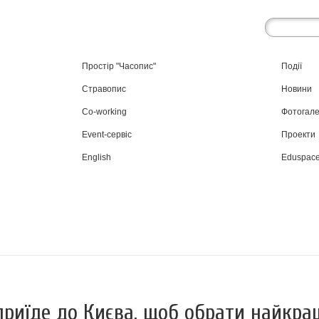
Простір "Часопис"
Події
Стравопис
Новини
Co-working
Фотогал
Event-сервіс
Проекти
English
Eduspac
риїде до Києва, щоб обрати найкра