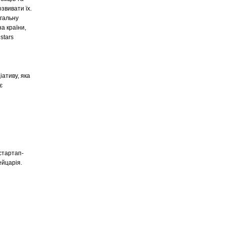
звивати їх.
агальну
а країни,
stars
іативу, яка
є
стартап-
ейцарія.