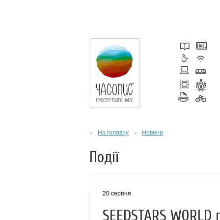
На головну
Новини
Події
20 серпня
SEEDSTARS WORLD п