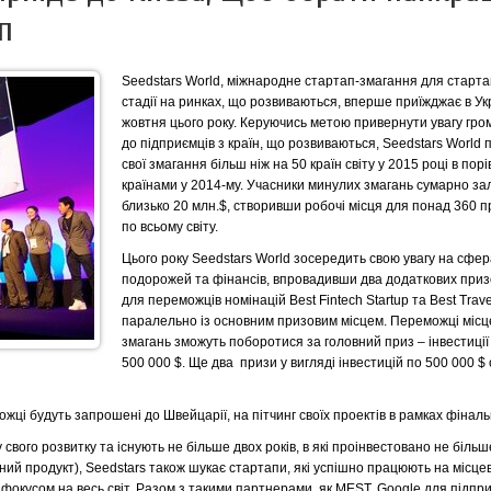
п
Seedstars World, міжнародне стартап-змагання для стартап
стадії на ринках, що розвиваються, вперше приїжджає в Ук
жовтня цього року. Керуючись метою привернути увагу гро
до підприємців з країн, що розвиваються, Seedstars World
свої змагання більш ніж на 50 країн світу у 2015 році в порі
країнами у 2014-му. Учасники минулих змагань сумарно за
близько 20 млн.$, створивши робочі місця для понад 360 п
по всьому світу.
Цього року Seedstars World зосередить свою увагу на сфер
подорожей та фінансів, впровадивши два додаткових приз
для переможців номінацій Best Fintech Startup та Best Trave
паралельно із основним призовим місцем. Переможці місц
змагань зможуть поборотися за головний приз – інвестиції 
500 000 $. Ще два призи у вигляді інвестицій по 500 000 
жці будуть запрошені до Швейцарії, на пітчинг своїх проектів в рамках фінальн
свого розвитку та існують не більше двох років, в які проінвестовано не більш
ний продукт), Seedstars також шукає стартапи, які успішно працюють на місце
фокусом на весь світ. Разом з такими партнерами, як MEST, Google для підпри