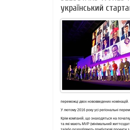
український старта
переможці двох нововведених номінацій.
У лютому 2016 року усі регіональні перемо
Крім компаній, що знаходяться на початку 
та які мають MVP (мінімальний життєздат
та/або розробляють прибуткові проекти з 