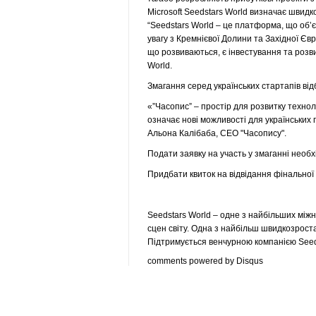
Microsoft Seedstars World визначає швидк
“Seedstars World – це платформа, що об’
увагу з Кремнієвої Долини та Західної Є
що розвиваються, є інвестування та розв
World.
Змагання серед українських стартапів від
«”Часопис” – простір для розвитку технол
означає нові можливості для українських п
Альона
Калібаба, СЕО "Часопису".
Подати заявку на участь у змаганні необх
Придбати квиток на відвідання фінальної 
Seedstars World – одне з найбільших між
сцен світу. Одна з найбільш швидкозрост
Підтримується венчурною компанією Seed
comments powered by
Disqus