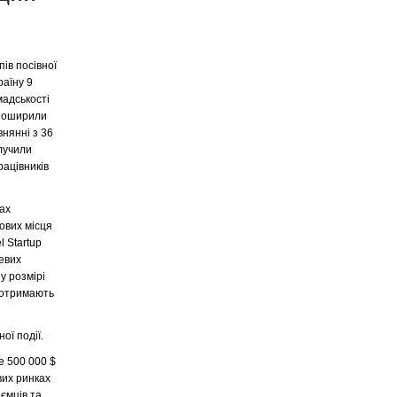
ів посівної
раїну 9
мадськості
 поширили
внянні з 36
лучили
рацівників
ах
ових місця
l Startup
евих
у розмірі
$ отримають
ої події.
е 500 000 $
вих ринках
ємців та