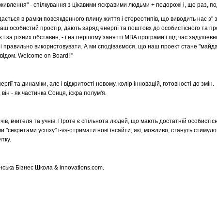
живлення" - спілкування з цікавими яскравими людьми + подорожі і, ще раз, по
ладається в рамки повсякденного плину життя і стереотипів, що виводить нас з" 
ш особистий простір, дають заряд енергії та поштовх до особистісного та п
х і за різних обставин, - і на першому занятті MBA програми і під час задушевно
и і правильно використовувати. А ми сподіваємося, що наш проект стане "майд
відом. Welcome on Board! "
ії та динаміки, але і відкритості новому, колір інновацій, готовності до змін.
ін - як частинка Сонця, іскра полум'я.
чів, вчителя та учнів. Проте є спільнота людей, що мають достатній особистісн
и "секретами успіху" і-vs-отримати нові інсайти, які, можливо, стануть стимуло
тку.
ська Бізнес Школа & innovations.com.