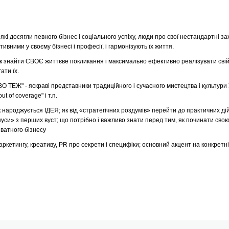
які досягли певного бізнес і соціального успіху, люди про свої нестандартні з
ивними у своєму бізнесі і професії, і гармонізують їх життя.
знайти СВОЄ життєве покликання і максимально ефективно реалізувати свій
ати їх.
ЕЖ" - яскраві представники традиційного і сучасного мистецтва і культури 
t of coverage" і т.п.
ароджується ІДЕЯ; як від «стратегічних роздумів» перейти до практичних дій
уси» з перших вуст; що потрібно і важливо знати перед тим, як починати свою
иватного бізнесу
кетингу, креативу, PR про секрети і специфіки; основний акцент на конкретні