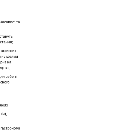
Часопис" та
 стануть
остання;
о активних
іну ідеями
p-ів на
ецтва;
ля себе ті,
існого
аніях
ія),
о гастрономії