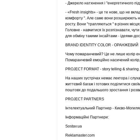
- Джерело натхнення і "енергетичного під
- «Fresh insights» - це те нове, що не вк
комфорту ". Але саме вони розширюють на
росту. Вони "трапляються " в різних місця
Головне - навчитися їх розпізнавати, чут
для обміну такими інсайтами - ідеями-дос
BRAND IDENTITY COLOR - ОРАНЖЕВИЙ
Чому помаранчевий? Це не лише колір енерг
Помаранчевий емоційно насичений колір, в
PROJECT FORMAT - story telling & sharing.
На наших зустрічах немає лектора і слуха
життєвий багаж і готових поділитися своїм
поштовх до подальшого зростання і розви
PROJECT PARTNERS
Інтелектуальний Партнер - Києво-Могилян
Інформаційні Партнери:
Sostav.ua
Reklamaster.com