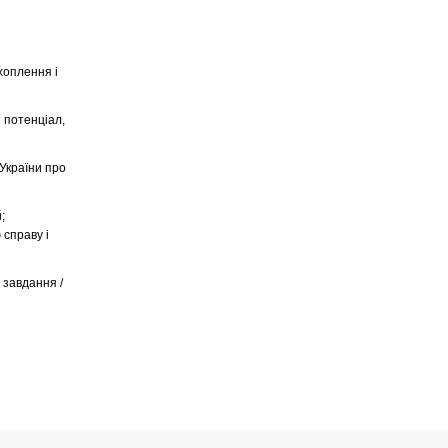
ахоплення і
 потенціал,
України про
;
 справу і
 завдання /