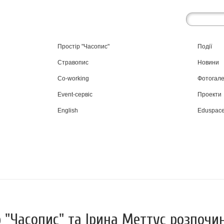
Простір "Часопис"
Події
Стравопис
Новини
Co-working
Фотогал
Event-сервіс
Проекти
English
Eduspac
 "Часопис" та Ірина Меттус розпочи