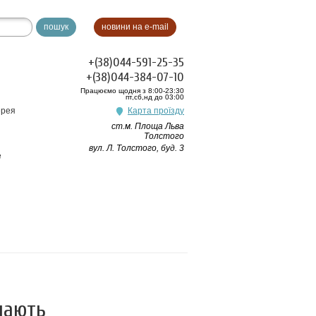
пошук
новини на e-mail
+(38)044-591-25-35
+(38)044-384-07-10
Працюємо щодня з 8:00-23:30
пт,сб,нд до 03:00
ерея
Карта проїзду
ст.м. Площа Льва
Толстого
вул. Л. Толстого, буд. 3
e
нають