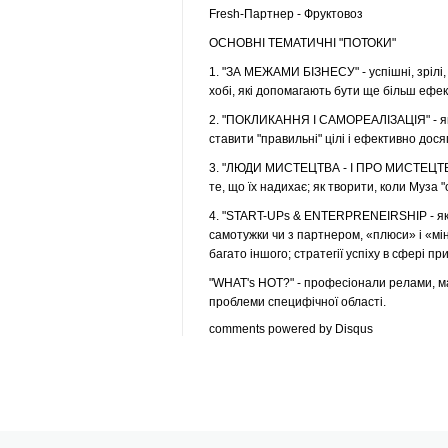
Fresh-Партнер - Фруктовоз
ОСНОВНІ ТЕМАТИЧНІ "ПОТОКИ"
1. "ЗА МЕЖАМИ БІЗНЕСУ" - успішні, зрілі, 
хобі, які допомагають бути ще більш ефект
2. "ПОКЛИКАННЯ І САМОРЕАЛІЗАЦІЯ" - як 
ставити "правильні" цілі і ефективно досяг
3. "ЛЮДИ МИСТЕЦТВА - І ПРО МИСТЕЦТВО Т
те, що їх надихає; як творити, коли Муза "ou
4. "START-UPs & ENTERPRENEIRSHIP - як н
самотужки чи з партнером, «плюси» і «мін
багато іншого; стратегії успіху в сфері пр
"WHAT's HOT?" - професіонали релами, мар
проблеми специфічної області.
comments powered by
Disqus