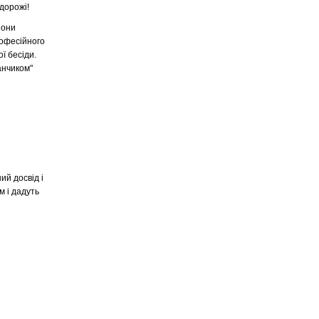
дорожі!
зони
рофесійного
ї бесіди.
анчиком"
ий досвід і
м і дадуть