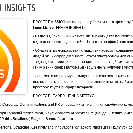
H INSIGHTS
PROJECT MISSION нового проекту Креативного простору "
Ірини Меттус FRESH INSIGHTS:
- Надати дійсно СВІЖІ інсайти, які зможуть дати поштовх /
відправною точкою для особистісного та професійного зр
- Об'єднати цілеспрямованих, відкритих новому і соціальн
людей різних сфер діяльності і стати платформою для обм
та досвідом, а можливо ... і народження інноваційних start u
стику різних сфер і галузей бізнесу, hi-tech, культури і мист
- Допомогти по-новому поглянути на звичні речі і відкрити д
про які навіть і не знали раніше, і розширити межі особист
простору, кругозір, сфери інтересів.
PROJECT LEADER - ІРИНА МЕТТУС _
 & Corporate Communications and PR в провідних вітчизняних і зарубіжних комп
офії Сучасній Архітектури, Royal Academy of Architecture (Лондон, Великобритан
of Public Relations ( Лондон, Великобритагія)
ersonal Strategies, Creativity and Innovations; сучасного мистецтва і культури д