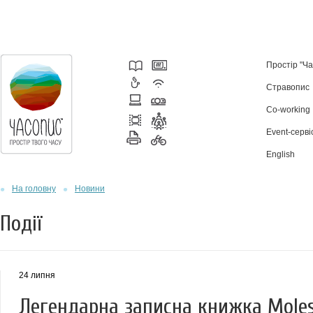
Простір "Ч
Стравопис
Co-working
Event-серві
English
На головну
Новини
Події
24 липня
Легендарна записна книжка Moles