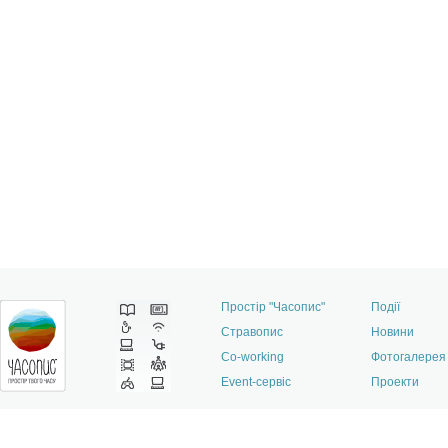
Простір "Часопис"
Події
Стравопис
Новини
Co-working
Фотогалерея
Event-сервіс
Проекти