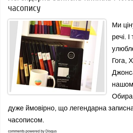
часопису
Ми цін
речі. 
улюбле
Гога, 
Джонса
нашом
Обирай
дуже ймовірно, що легендарна записн
часописом.
comments powered by
Disqus