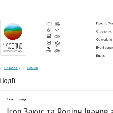
Простір "Ч
Стравопис
Co-working
Event-серві
English
На головну
Новини
Події
12 листопада
Ігор Закус та Родіон Іванов