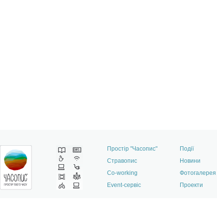
Простір "Часопис"
Події
Стравопис
Новини
Co-working
Фотогалерея
Event-сервіс
Проекти