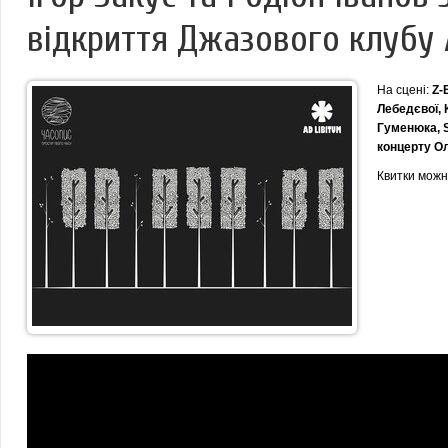
відкриття Джазового клубу A
На сцені:
Z-
Лебедєвої,
Гуменюка,
концерту Ол
Квитки можн