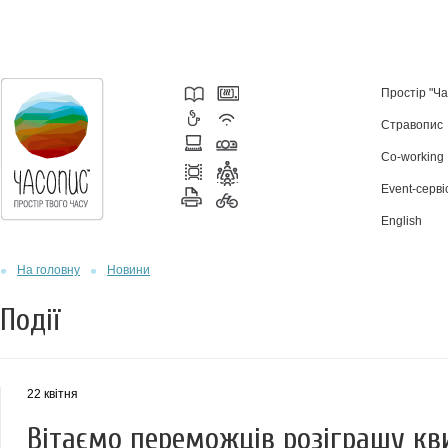
Простір "Ч
Стравопис
Co-working
Event-серві
English
На головну
Новини
Події
22 квітня
Вітаємо переможців розіграшу кви