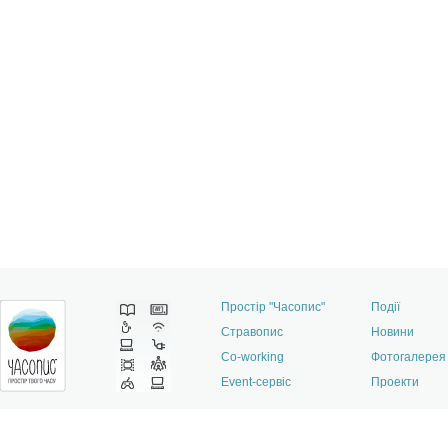
Простір "Часопис"
Події
Стравопис
Новини
Co-working
Фотогалерея
Event-сервіс
Проекти