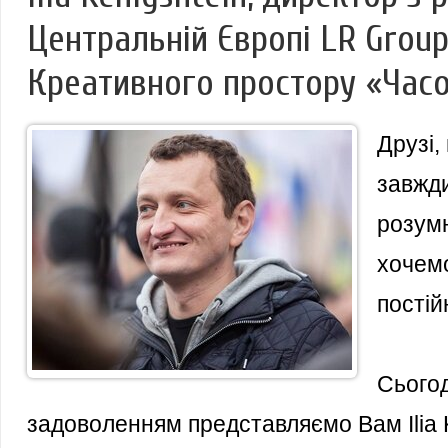
Центральній Європі LR Group
Креативного простору «Час
Друзі,
завжди
розумн
хочем
постій
Сьогод
задоволенням представляємо Вам Ilia K