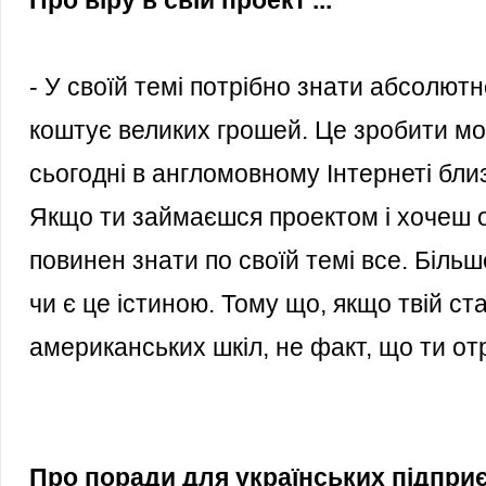
Про віру в свій проект ...
- У своїй темі потрібно знати абсолютн
коштує великих грошей. Це зробити м
сьогодні в англомовному Інтернеті близ
Якщо ти займаєшся проектом і хочеш о
повинен знати по своїй темі все. Більш
чи є це істиною. Тому що, якщо твій с
американських шкіл, не факт, що ти отр
Про поради для українських підприєм