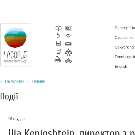
Простір "Ч
Стравопис
Co-working
Event-серві
English
На головну
Новини
Події
16 грудня
Ilia Kenigshtein, директор з 