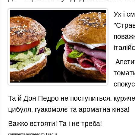
Ух і с
"Страв
поваж
італій
Апетит
томати
спокус
Та й Дон Педро не поступиться: куряче
цибуля, гуакомолє та ароматна кінза!
Важко встояти! Та і не треба!
comments powered by
Disqus