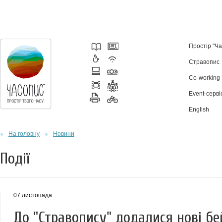
Простір "Ч
Стравопис
Co-working
Event-серві
English
На головну
Новини
Події
07 листопада
До "Стравопису" додалися нові бе