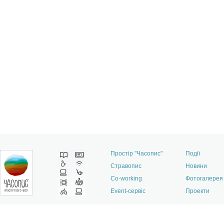
Простір "Часопис"
Події
Стравопис
Новини
Co-working
Фотогалерея
Event-сервіс
Проекти