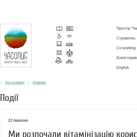
Простір "Ч
Стравопис
Co-working
Event-серві
English
На головну
Новини
Події
22 березня
Ми розпочали вітамінізацію ко