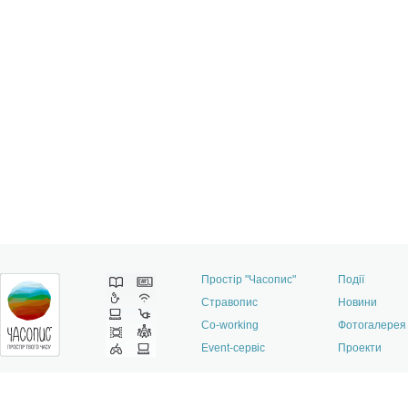
Простір "Часопис"
Події
Стравопис
Новини
Co-working
Фотогалерея
Event-сервіс
Проекти