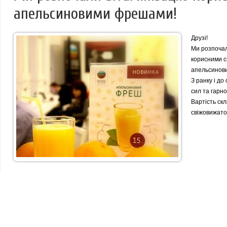
апельсиновими фрешами!
Друзі!
Ми розпочал
корисними 
апельсинов
З ранку і до
сил та гарн
Вартість ск
свіжовижато