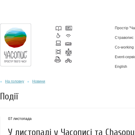
Простір "Ч
Стравопис
Co-working
Event-серві
English
На головну
Новини
Події
07 листопада
У листопаді у Часописі та Chasop