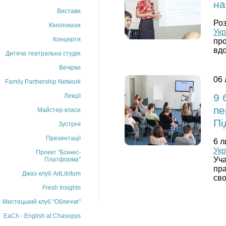
на
Вистави
Роз
Кінопокази
Укр
Концерти
про
вдо
Дитяча театральна студія
Вечірки
06 
Family Partnership Network
9 
Лекції
пе
Майстер-класи
Пі
Зустрічі
Презентації
6 л
Укр
Проект "Бізнес-
Уча
Платформа"
пра
Джаз-клуб AdLibitum
сво
Fresh Insights
Мистецький клуб "Обличчя"
EaCh - English at Chasopys