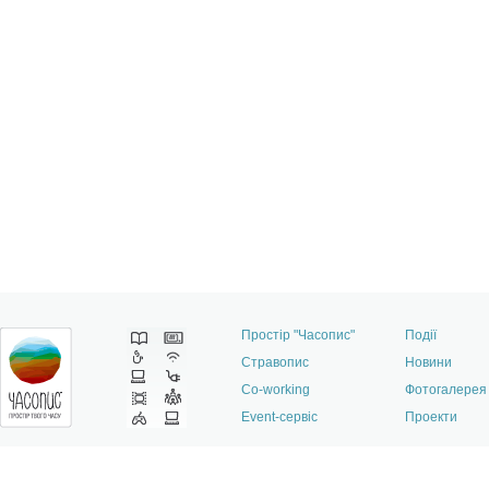
Простір "Часопис"
Події
Стравопис
Новини
Co-working
Фотогалерея
Event-сервіс
Проекти