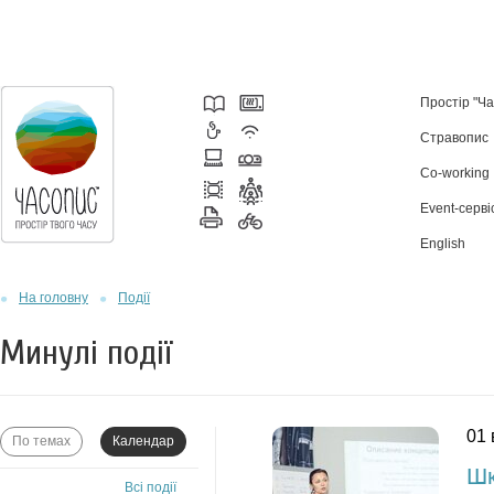
Простір "Ч
Стравопис
Co-working
Event-серві
English
На головну
Події
Минулі події
01 
По темах
Календар
Шк
Всі події