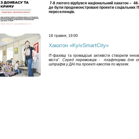
7-8 лютого відбувся національний хакатон –
48
де були продемонстровані проекти соціальних
I
переселенців
.
18 травня, 19:00
Хакатон «KyivSmartCity»
ІТ-фахівці та громадські активісти створили інн
міста”.
Серед переможців - плафторма для об’
штрафів у ДАІ та проект квестів по музеях.