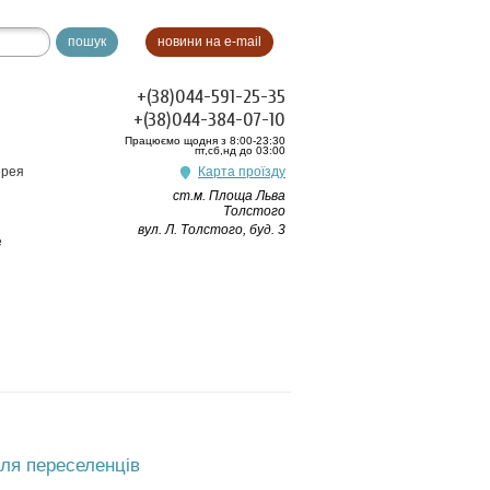
пошук
новини на e-mail
+(38)044-591-25-35
+(38)044-384-07-10
Працюємо щодня з 8:00-23:30
пт,сб,нд до 03:00
ерея
Карта проїзду
ст.м. Площа Льва
Толстого
вул. Л. Толстого, буд. 3
e
для переселенців