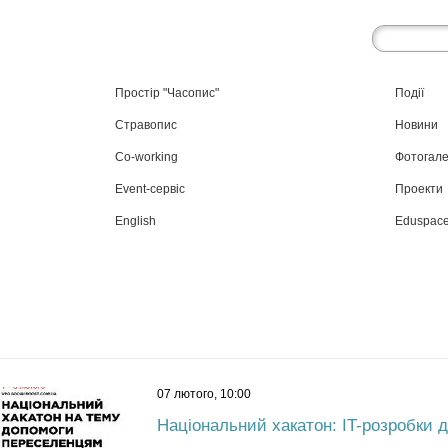
Простір "Часопис"
Події
Стравопис
Новини
Co-working
Фотогал
Event-сервіс
Проекти
English
Eduspac
07 лютого, 10:00
Національний хакатон: IT-розробки 