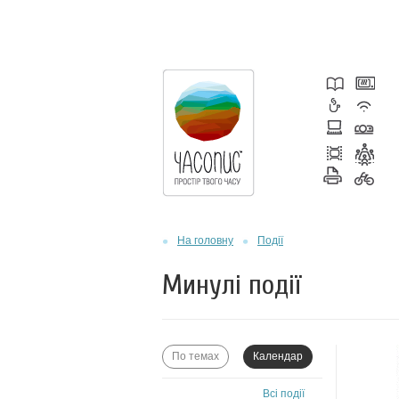
На головну
Події
Минулі події
По темах
Календар
Всі події