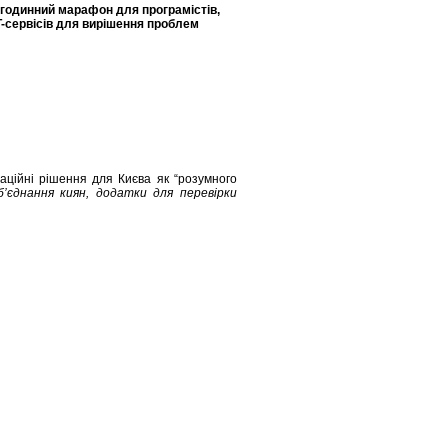
-годинн
ий
марафон для програмістів
,
T-сервісів
для вирішення проблем
оваційні рішення для Києва як “розумного
єднання киян, додатки для перевірки