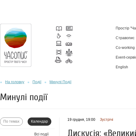
Простір "Ч
Стравопис
Co-working
Event-серві
English
На головну
Події
Минулі Події
Минулі події
19 грудня, 19:00
Зустрічі
По темах
Календар
Дискусія: «Велики
Всі події