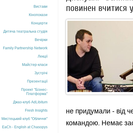
повинен вчитися 
Вистави
Кінопокази
Концерти
Дитяча театральна студія
Вечірки
Family Partnership Network
Лекції
Майстер-класи
Зустрічі
Презентації
Проект "Бізнес-
Платформа"
Джаз-клуб AdLibitum
не придумали - від ч
Fresh Insights
Мистецький клуб "Обличчя"
командою. Немає зас
EaCh - English at Chasopys