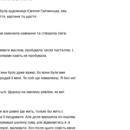
х була художниця Євгенія Гапчинська, яка
ття, картини та щастя.
ам закінчила навчання та створила сім’ю.
лювати маслом, пробувала трохи пастеллю. І,
хніками навіть не пробувала.
ини було дуже важко, бо вони були вже
родай її мені. Ти собі ще намалюєш. Я без неї
ться. Щоразу на хвилину уявляю, як мої
 все равно где жить, только бы жить с
ала її продавати. Але доля вирішила по-іншому.
нувавши шалену суму, але відмовитись я, в
ереї, малювати. Хоч після цього совість мене