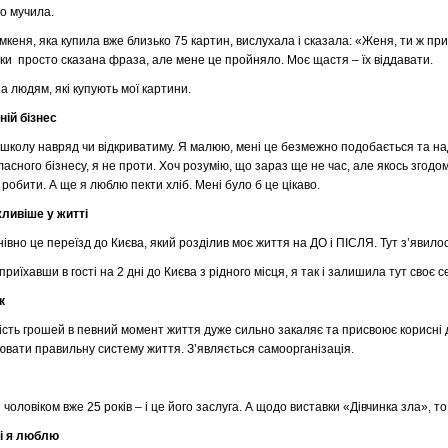
о мучила.
мкеня, яка купила вже близько 75 картин, вислухала і сказала: «Женя, ти ж при
ки просто сказана фраза, але мене це пройняло. Моє щастя – їх віддавати.
а людям, які купують мої картини.
ній бізнес
школу навряд чи відкриватиму. Я малюю, мені це безмежно подобається та нади
асного бізнесу, я не проти. Хоч розумію, що зараз ще не час, але якось згод
 робити. А ще я люблю пекти хліб. Мені було б це цікаво.
ливіше у житті
івно це переїзд до Києва, який розділив моє життя на ДО і ПІСЛЯ. Тут з’явилося
приїхавши в гості на 2 дні до Києва з рідного місця, я так і залишила тут своє с
к
ість грошей в певний момент життя дуже сильно закаляє та присвоює корисні 
вати правильну систему життя. З’являється самоорганізація.
 чоловіком вже 25 років – і це його заслуга. А щодо виставки «Дівчинка зла», 
кі я люблю