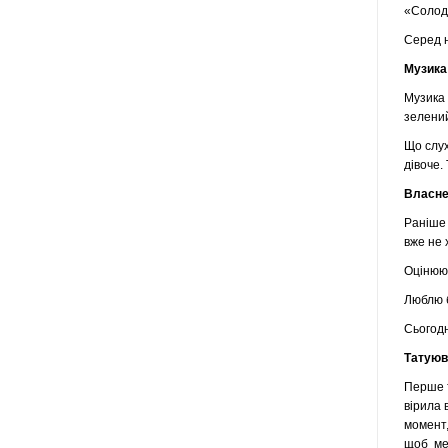
«Солод
Серед н
Музика
Музика 
зелений
Що слух
дівоче.
Власне
Раніше 
вже не 
Оцінююч
Люблю б
Сьогодн
Татуюв
Перше т
вірила 
момент,
щоб ме