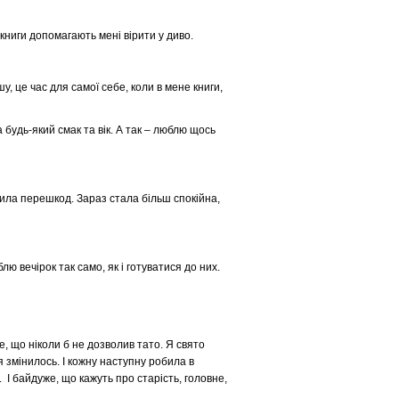
 книги допомагають мені вірити у диво.
, це час для самої себе, коли в мене книги,
 будь-який смак та вік. А так – люблю щось
чила перешкод. Зараз стала більш спокійна,
 вечірок так само, як і готуватися до них.
, що ніколи б не дозволив тато. Я свято
я змінилось. І кожну наступну робила в
 І байдуже, що кажуть про старість, головне,