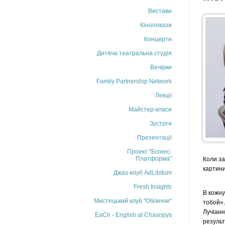
Вистави
Кінопокази
Концерти
Дитяча театральна студія
Вечірки
Family Partnership Network
Лекції
Майстер-класи
Зустрічі
Презентації
Проект "Бізнес-
Платформа"
Коли за
картини
Джаз-клуб AdLibitum
Fresh Insights
В кожну
Мистецький клуб "Обличчя"
тобой».
Лучіанн
EaCh - English at Chasopys
результ