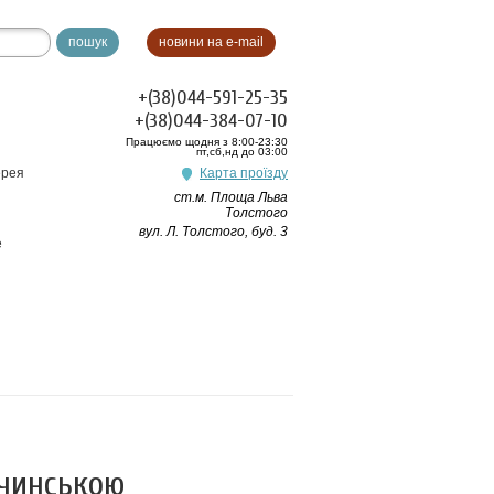
пошук
новини на e-mail
+(38)044-591-25-35
+(38)044-384-07-10
Працюємо щодня з 8:00-23:30
пт,сб,нд до 03:00
ерея
Карта проїзду
ст.м. Площа Льва
Толстого
вул. Л. Толстого, буд. 3
e
апчинською