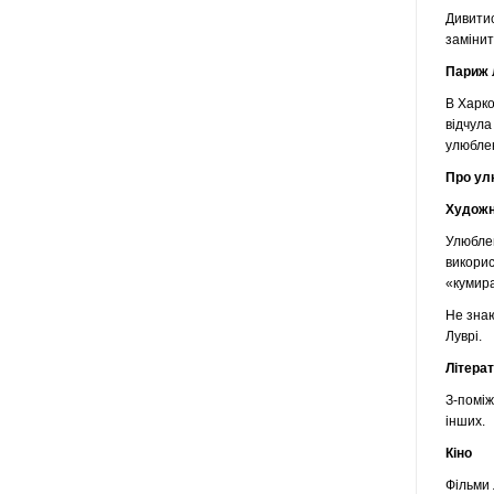
Дивитис
замінит
Париж 
В Харко
відчула
улюблен
Про у
Художн
Улюблен
викорис
«кумира
Не знаю
Луврі.
Літера
З-поміж
інших.
Кіно
Фільми 