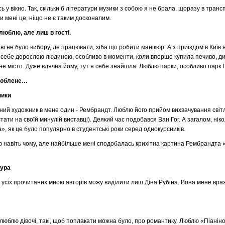
ь у вікно. Так, скільки б літератури музики з собою я не брала, щоразу в тран
и мені це, ніщо не є таким досконалим.
люблю, але лиш в гості.
ві не було вибору, де працювати, хіба що робити манікюр. А з приїздом в Київ 
 себе дорослою людиною, особливо в моменти, коли вперше купила печиво, ди
е місто. Дуже вдячна йому, тут я себе знайшла. Люблю парки, особливо парк П
люблене…
ики
ий художник в мене один - Рембрандт. Люблю його прийом вихвачування світл
тати на своїй минулій виставці). Деякий час подобався Ван Гог. А загалом, ні
», як це було популярно в студентські роки серед однокурсників.
 навіть чому, але найбільше мені сподобалась крихітна картина Рембрандта «
тура
 усіх прочитаних мною авторів можу виділити лиш Діна Рубіна. Вона мене врази
люблю дівочі, такі, щоб поплакати можна було, про романтику. Люблю «Піані