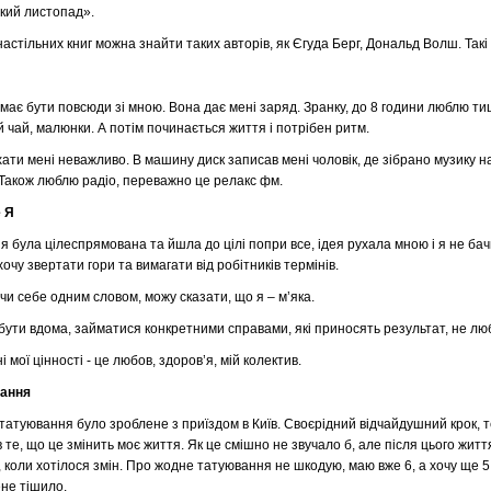
кий листопад».
астільних книг можна знайти таких авторів, як Єгуда Берг, Дональд Волш. Такі
має бути повсюди зі мною. Вона дає мені заряд. Зранку, до 8 години люблю тишу
 чай, малюнки. А потім починається життя і потрібен ритм.
ати мені неважливо. В машину диск записав мені чоловік, де зібрано музику на
 Також люблю радіо, переважно це релакс фм.
 Я
я була цілеспрямована та йшла до цілі попри все, ідея рухала мною і я не ба
хочу звертати гори та вимагати від робітників термінів.
и себе одним словом, можу сказати, що я – м’яка.
ути вдома, займатися конкретними справами, які приносять результат, не люблю
і мої цінності - це любов, здоров’я, мій колектив.
ання
атуювання було зроблене з приїздом в Київ. Своєрідний відчайдушний крок, те
в те, що це змінить моє життя. Як це смішно не звучало б, але після цього житт
 коли хотілося змін. Про жодне татуювання не шкодую, маю вже 6, а хочу ще 5.
не тішило.