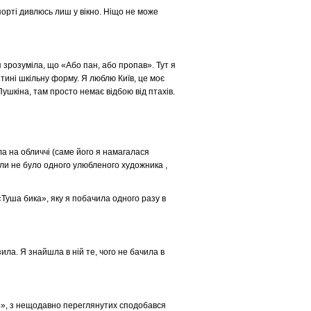
спорті дивлюсь лиш у вікно. Ніщо не може
я зрозуміла, що «Або пан, або пропав». Тут я
тині шкільну форму. Я люблю Київ, це моє
ушкіна, там просто немає відбою від птахів.
а на обличчі (саме його я намагалася
коли не було одного улюбленого художника ,
Туша бика», яку я побачила одного разу в
ла. Я знайшла в ній те, чого не бачила в
но», з нещодавно переглянутих сподобався