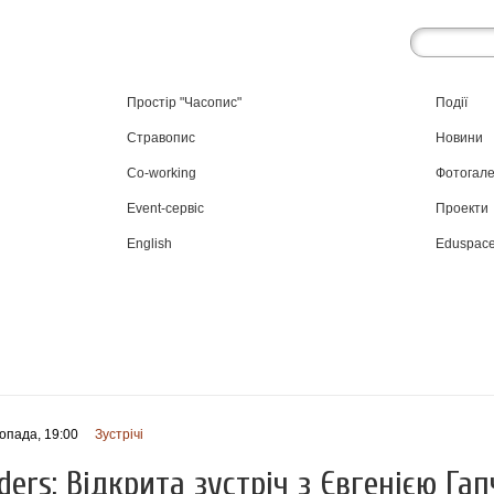
Простір "Часопис"
Події
Стравопис
Новини
Co-working
Фотогал
Event-сервіс
Проекти
English
Eduspac
опада, 19:00
Зустрічі
iders: Відкрита зустріч з Євгенією Г