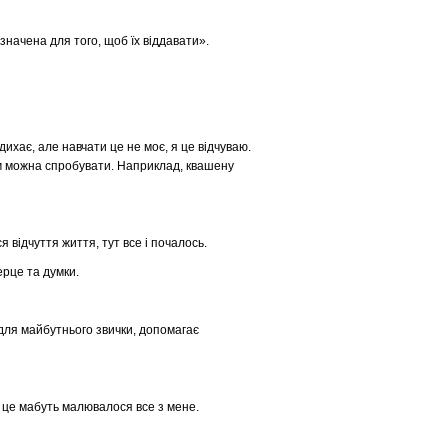
значена для того, щоб їх віддавати».
хає, але навчати це не моє, я це відчуваю.
ом можна спробувати. Наприклад, квашену
 відчуття життя, тут все і почалось.
ерце та думки.
для майбутнього звички, допомагає
то це мабуть малювалося все з мене.