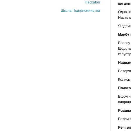
Hackaton
ще довг
Школа Підприємництва
Одна ні
Настіль
Я вдячн
Майбут
Власну 
Щодо вл
капусту
Найваж
Безсумн
Колись 
Почато
Відсутн
випрацю
Родина
Разом з
Речі, я