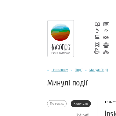
На головну
Події
Минулі Події
Минулі події
12 лист
По темах
Календар
Ins
Всі події