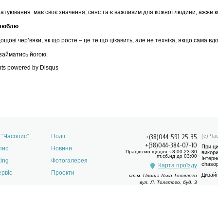
атуювання має своє значення, сенс та є важливим для кожної людини, ажже к
 люблю
дощові чер’вяки, як що росте – це те що цікавить, але не техніка, якщо сама в
займатись йогою.
ts powered by
Disqus
 "Часопис"
Події
+(38)044-591-25-35
(с) Ча
+(38)044-384-07-10
При ци
пис
Новини
Працюємо щодня з 8:00-23:30
викори
пт,сб,нд до 03:00
Інтерн
ing
Фотогалерея
chasop
Карта проїзду
ервіс
Проекти
Дизай
ст.м. Площа Льва Толстого
вул. Л. Толстого, буд. 3
Статті