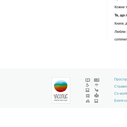
Кожне т
Те, що
Книги, 
Люблю 
commen
Простір
Страво
Co-work
Event-с