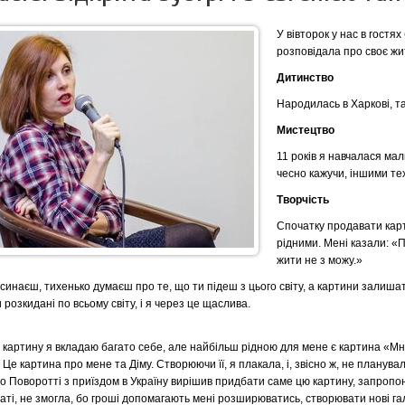
У вівторок у нас в гостя
розповідала про своє жи
Дитинство
Народилась в Харкові, т
Мистецтво
11 років я навчалася ма
чесно кажучи, іншими те
Творчість
Спочатку продавати карт
рідними. Мені казали: «П
жити не з можу.»
синаєш, тихенько думаєш про те, що ти підеш з цього світу, а картини залиша
 розкидані по всьому світу, і я через це щаслива.
 картину я вкладаю багато себе, але найбільш рідною для мене є картина «Мне
 Це картина про мене та Діму. Створюючи її, я плакала, і, звісно ж, не планув
о Поворотті з приїздом в Україну вирішив придбати саме цю картину, запропо
аті, не змогла, бо гроші допомагають мені розширюватись, створювати нові гал