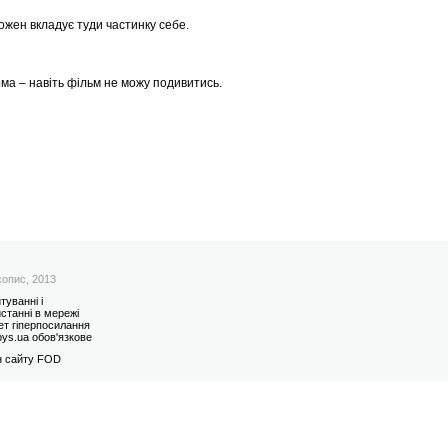
ожен вкладує туди частинку себе.
дома – навіть фільм не можу подивитись.
сопис, 2013
туванні і
станні в мережі
ет гіперпосилання
ys.ua обов'язкове
н сайту FOD