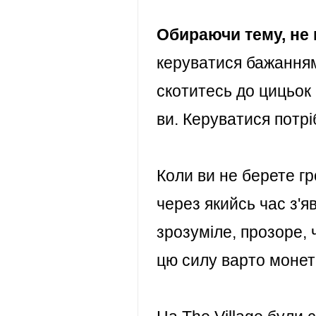
Обираючи тему, не 
керуватися бажанням 
скотитесь до цицьок 
ви. Керуватися потр
Коли ви не берете гро
через якийсь час з'я
зрозуміле, прозоре,
цю силу варто моне