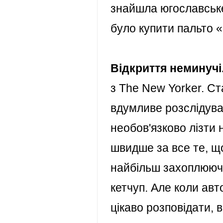
знайшла югославське
було купити пальто «
Відкриття неминучі
з The New Yorker
. Ст
вдумливе розслідуван
необов'язково лізти 
швидше за все те, що
найбільш захоплюючи
кетчуп
. Але коли авт
цікаво розповідати, 