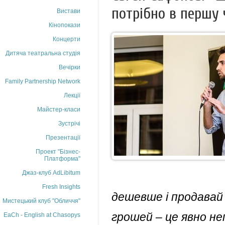
потрібно в першу 
Вистави
Кінопокази
Концерти
Дитяча театральна студія
Вечірки
Family Partnership Network
Лекції
Майстер-класи
Зустрічі
Презентації
Проект "Бізнес-
Платформа"
Джаз-клуб AdLibitum
Fresh Insights
дешевше і продавай 
Мистецький клуб "Обличчя"
грошей – це явно н
EaCh - English at Chasopys