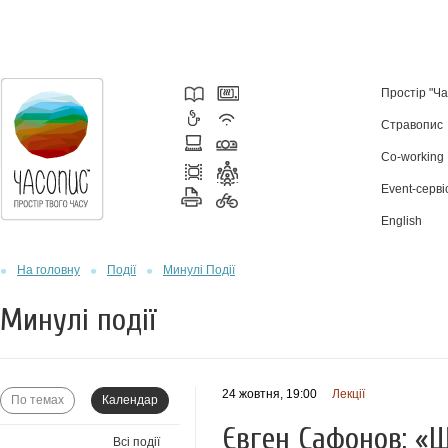
Простір "Ч
Стравопис
Co-working
Event-серві
English
На головну
Події
Минулі Події
Минулі події
24 жовтня, 19:00
Лекції
По темах
Календар
Євген Сафонов: «
Всі події