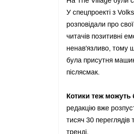
На The Village були 
У
спецпроекті з Vol
розповідали про свої 
читачів позитивні ем
ненав'язливо, тому 
була присутня машин
післясмак.
Котики теж можуть 
редакцію вже розпус
тисяч 30 переглядів 
тренді.