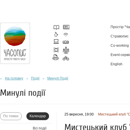
Простір "Ч
Стравопис
Co-working
Event-серві
English
На головну
Події
Минулі Події
Минулі події
25 вересня, 19:00
Мистецький клуб "
По темах
Календар
Мистецький клуб 
Всі події