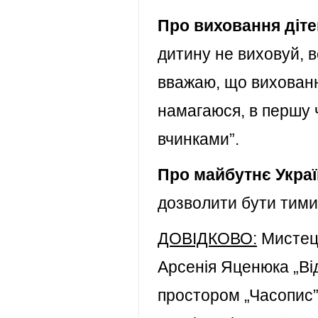
Про виховання діте
дитину не виховуй, 
вважаю, що виховання
намагаюся, в першу 
вчинками”.
Про майбутнє Украї
дозволити бути тими
ДОВІДКОВО:
Мистець
Арсенія Яценюка „Від
простором „Часопис”