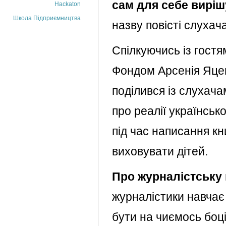
сам для себе виріш
Hackaton
Школа Підприємництва
назву повісті слухач
Спілкуючись із гостя
Фондом Арсенія Яце
поділився із слухач
про реалії українсь
під час написання кн
виховувати дітей.
Про журналістську
журналістики навчає
бути на чиємось боц