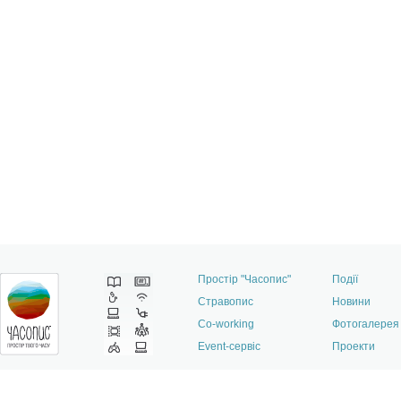
Простір "Часопис"
Події
Стравопис
Новини
Co-working
Фотогалерея
Event-сервіс
Проекти