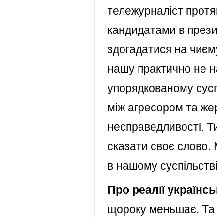
тележурналіст протяг
кандидатами в президе
здогадатися на чиєму
нашу практично не н
упорядкованому суспі
між агресором та ж
несправедливості. Т
сказати своє слово.
в нашому суспільств
Про реалії українс
щороку меньшає. Та 