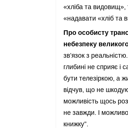
«хліба та видовищ», 
«надавати «хліб та 
Про особисту тран
небезпеку великого
зв’язок з реальністю
глибині не сприяє і 
бути телезіркою, а 
відчув, що не шкодую
можливість щось роз
не завжди. І можлив
книжку”.