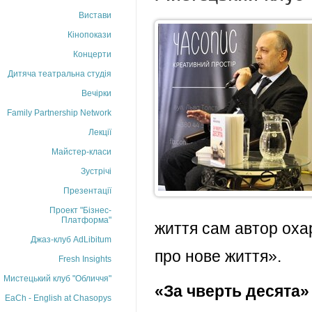
Вистави
Кінопокази
Концерти
Дитяча театральна студія
Вечірки
Family Partnership Network
Лекції
Майстер-класи
Зустрічі
Презентації
Проект "Бізнес-
Платформа"
життя сам автор охар
Джаз-клуб AdLibitum
про нове життя».
Fresh Insights
Мистецький клуб "Обличчя"
«За чверть десята» 
EaCh - English at Chasopys