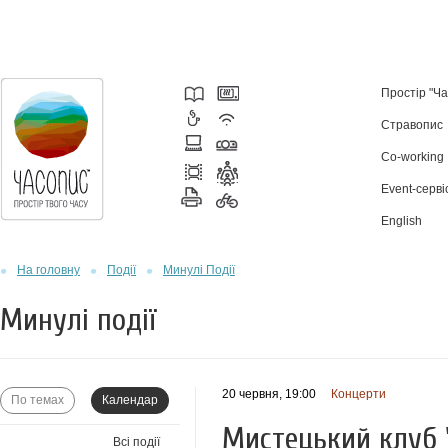
Простір "Ч
Стравопис
Co-working
Event-серві
English
На головну
Події
Минулі Події
Минулі події
20 червня, 19:00
Концерти
По темах
Календар
Мистецький клуб "О
Всі події