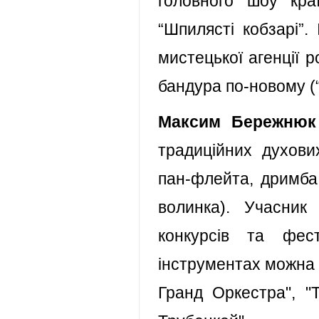
головного шоу кра
“Шпилясті кобзарі”.
мистецької агенції р
бандура по-новому (
Максим Бережнюк
традиційних духови
пан-флейта, дримба,
волинка). Учасник
конкурсів та фес
інструментах можна п
Гранд Оркестра", "Т