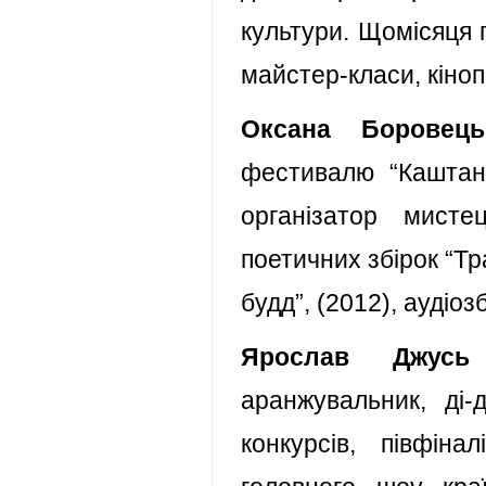
культури. Щомісяця п
майстер-класи, кіноп
Оксана Боровець
фестивалю “Каштан
організатор мисте
поетичних збірок “Тр
будд”, (2012), аудіоз
Ярослав Джусь
аранжувальник, ді-
конкурсів, півфін