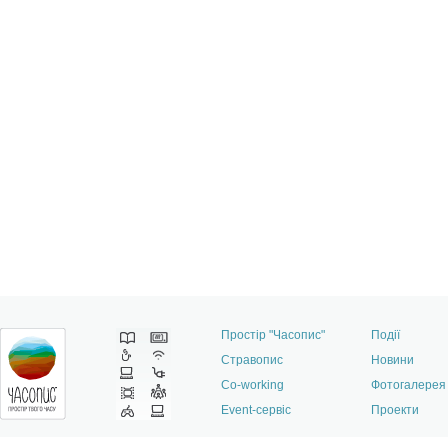
Простір "Часопис"
Події
Стравопис
Новини
Co-working
Фотогалерея
Event-сервіс
Проекти