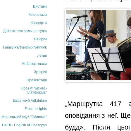
Вистави
Кінопокази
Концерти
Дитяча театральна студія
Вечірки
Family Partnership Network
Лекції
Майстер-класи
Зустрічі
Презентації
Проект "Бізнес-
Платформа"
Джаз-клуб AdLibitum
„Маршрутка 417 а
Fresh Insights
оповідання з неї. Ще
Мистецький клуб "Обличчя"
EaCh - English at Chasopys
будд». Після цьо