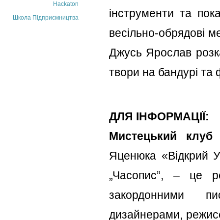
Hackaton
інструменти та пока
Школа Підприємництва
весільно-обрядові ме
Джусь Ярослав розказ
твори на бандурі та 
ДЛЯ ІНФОРМАЦІЇ:
Мистецький клуб 
Яценюка «Відкрий У
„Часопис”, – це ре
закордонними пи
дизайнерами, режис