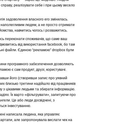
справу, реалізувати себе і при цьому весело
егія задоволення власного его змінилась.
а наполегливим людям, а не просто отримати
йомства, навчитись чогось і розважитись.
ись переконати споживачів, що саме ваш
дмовитись від використання facebook, бо там
ільні файли. Єдиною “рекламою” dropbox були
магазини програмного забезпечення дозволяють
амою є сам продукт, друзі, користувачі.
вавши його (створивши запис про уявний
них близько третини надійшло від працівників
ву з цікавими людьми та збирати інформацію.
тадіях. Їх варто «фільтрувати», запитуючи про
нгели. Це або люди досвідчені, з
аться інвестуванню.
 мені написала людина, яка управляє
стартапи, але запропонувала вислати чек на