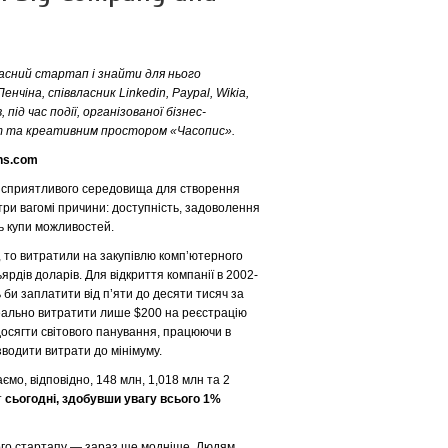
асний стартап і знайти для нього
енчіна, співвласник Linkedin, Paypal, Wikia,
 під час події, організованої бізнес-
m та креативним простором «Часопис».
ons.com
ш сприятливого середовища для створення
є три вагомі причини: доступність, задоволення
ть купи можливостей.
, то витратили на закупівлю комп’ютерного
рдів доларів. Для відкриття компанії в 2002-
 би заплатити від п’яти до десяти тисяч за
реально витратити лише $200 на реєстрацію
 досягти світового панування, працюючи в
зводити витрати до мінімуму.
ємо, відповідно, 148 млн, 1,018 млн та 2
т
сьогодні, здобувши увагу всього 1%
ого стартапу — зараз ще модніше. Людям