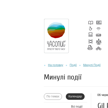
На головну
Події
Минулі Події
Минулі події
06 черв
По темах
Календар
Gil
Всі події