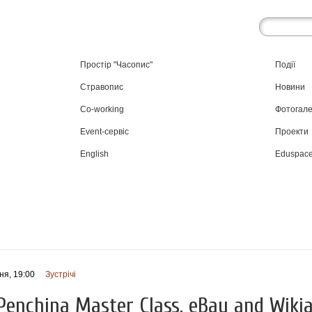
Простір "Часопис"
Події
Стравопис
Новини
Co-working
Фотогал
Event-сервіс
Проекти
English
Eduspac
ня, 19:00
Зустрічі
 Penchina Master Class. eBay and Wiki