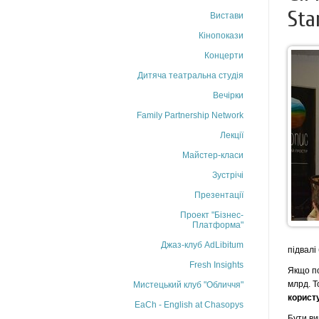
Sta
Вистави
Кінопокази
Концерти
Дитяча театральна студія
Вечірки
Family Partnership Network
Лекції
Майстер-класи
Зустрічі
Презентації
Проект "Бізнес-
Платформа"
Джаз-клуб AdLibitum
підвалі
Fresh Insights
Якщо по
млрд. Т
Мистецький клуб "Обличчя"
корист
EaCh - English at Chasopys
Бути ви