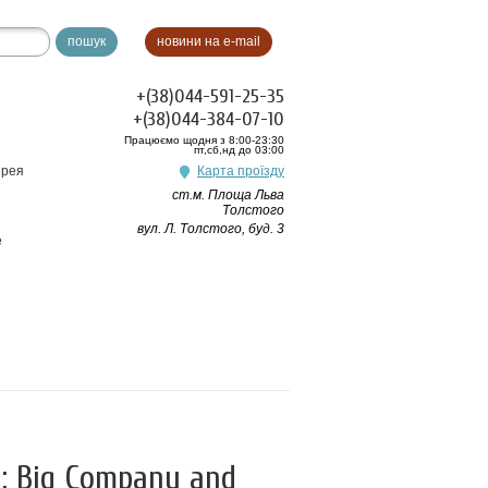
пошук
новини на e-mail
+(38)044-591-25-35
+(38)044-384-07-10
Працюємо щодня з 8:00-23:30
пт,сб,нд до 03:00
ерея
Карта проїзду
ст.м. Площа Льва
Толстого
вул. Л. Толстого, буд. 3
e
a: Big Company and