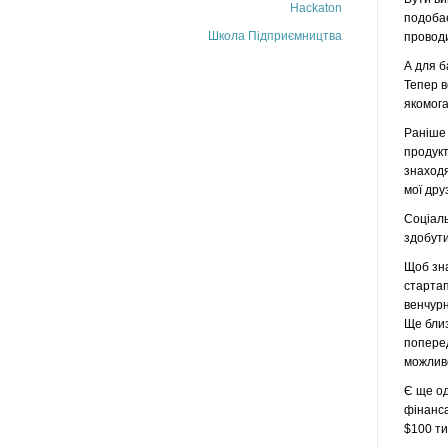
Hackaton
подобає
Школа Підприємництва
проводи
А для б
Тепер в
якомога
Раніше 
продукт
знаходя
мої дру
Соціаль
здобути
Щоб зна
стартап
венчурн
Ще близ
поперед
можливо
Є ще од
фінанса
$100 ти