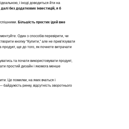
ідеальною, і іноді доводиться йти на
 далі без додаткових інвестицій, я б
 успішними.
Більшість простих ідей вже
иментуйте. Один з способів перевірити, чи
створити кнопку “Купити,” але не прив’язувати
а продукт, ще до того, як почнете витрачати
уватись та почати використовувати продукт,
мати простий дизайн і якомога менше
ти. Це помилки, на яких вчаться і
 байдужість ринку, відсутність зворотнього