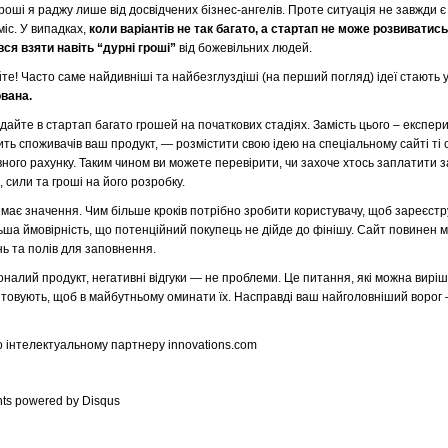
роші я раджу лише від досвідчених бізнес-ангелів. Проте ситуація не завжди є 
іс. У випадках,
коли варіантів не так багато, а стартап не може розвиватись
ся взяти навіть “дурні гроші”
від божевільних людей.
те! Часто саме найдивніші та найбезглуздіші (на перший погляд) ідеї стають
ована.
дайте в стартап багато грошей на початкових стадіях. Замість цього – експер
ить споживачів ваш продукт, — розмістити свою ідею на спеціальному сайті ті 
евного рахунку. Таким чином ви можете перевірити, чи захоче хтось заплатити з
с, сили та гроші на його розробку.
має значення. Чим більше кроків потрібно зробити користувачу, щоб зареєстр
ьша ймовірність, що потенційний покупець не дійде до фінішу. Сайт повинен 
ь та полів для заповнення.
налий продукт, негативні відгуки — не проблеми. Це питання, які можна виріши
товують, щоб в майбутньому оминати їх. Насправді ваш найголовніший ворог —
 інтелектуальному партнеру innovations.com
ts powered by
Disqus