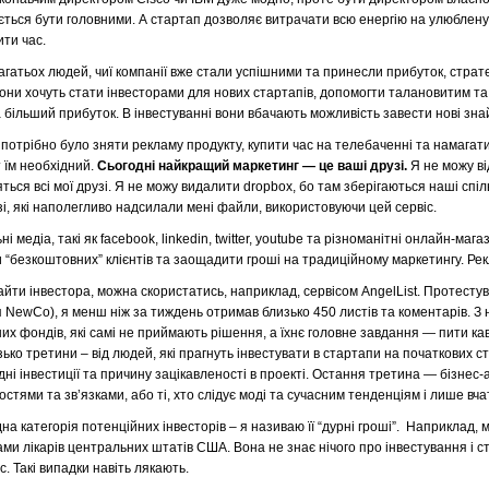
ться бути головними. А стартап дозволяє витрачати всю енергію на улюблену 
ти час.
агатьох людей, чиї компанії вже стали успішними та принесли прибуток, страт
они хочуть стати інвесторами для нових стартапів, допомогти талановитим т
 більший прибуток. В інвестуванні вони вбачають можливість завести нові зна
потрібно було зняти рекламу продукту, купити час на телебаченні та намагат
 їм необхідний.
Сьогодні найкращий маркетинг — це ваші друзі.
Я не можу ві
ться всі мої друзі. Я не можу видалити dropbox, бо там зберігаються наші сп
зі, які наполегливо надсилали мені файли, використовуючи цей сервіс.
ні медіа, такі як facebook, linkedin, twitter, youtube та різноманітні онлайн-
 “безкоштовних” клієнтів та заощадити гроші на традиційному маркетингу. Рекл
йти інвестора, можна скористатись, наприклад, сервісом AngelList. Протесту
 NewCo), я менш ніж за тиждень отримав близько 450 листів та коментарів. З 
их фондів, які самі не приймають рішення, а їхнє головне завдання — пити ка
ько третини – від людей, які прагнуть інвестувати в стартапи на початкових с
ні інвестиції та причину зацікавленості в проекті. Остання третина — бізнес-а
стями та зв’язками, або ті, хто слідує моді та сучасним тенденціям і лише вч
на категорія потенційних інвесторів – я називаю її “дурні гроші”. Наприклад,
ми лікарів центральних штатів США. Вона не знає нічого про інвестування і 
с. Такі випадки навіть лякають.