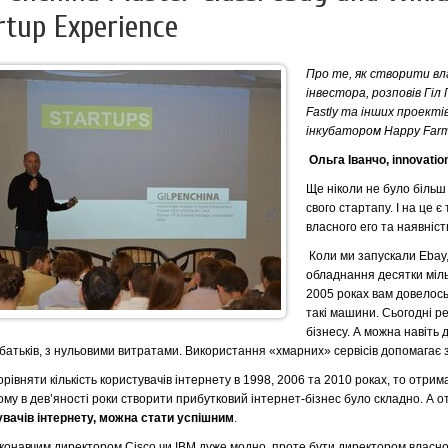
rtup Experience
Про те, як створити вл
інвестора, розповів Гіл П
Fastly та інших проектів,
інкубатором Happy Far
Ольга Іванчо, innovati
Ще ніколи не було біль
свого стартапу. І на це 
власного его та наявніс
Коли ми запускали Ebay
обладнання десятки мілья
2005 роках вам довелось
такі машини. Сьогодні 
бізнесу. А можна навіть
 батьків, з нульовими витратами. Використання «хмарних» сервісів допомагає 
рівняти кількість користувачів інтернету в 1998, 2006 та 2010 роках, то отрима
ому в дев’яності роки створити прибутковий інтернет-бізнес було складно. А о
увачів інтернету, можна стати успішним
.
конавчим директором Cisco чи IBM дуже модно, проте бути директором власн