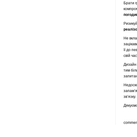
Брати г
компром
погодив
Ризикуй
реаліз
Не вкла
зацікав
її до п
свій ча
Дизайн 
тим біл
запитан
Недоско
запам’я
зв’язку.
Дякуємо
commen