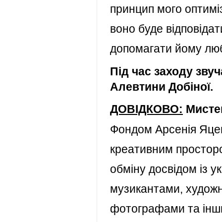
принцип мого оптиміз
воно буде відповідат
допомагати йому люб
Під час заходу звуч
Алевтини Добіної.
ДОВІДКОВО:
Мисте
Фондом Арсенія Яцен
креативним просторо
обміну досвідом із 
музикантами, худож
фотографами та інш