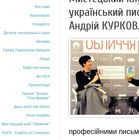
Вистави
український пи
Кінопокази
Андрій КУРКОВ
Концерти
Дитяча театральна студія
Вечірки
Family Partnership Network
Лекції
Майстер-класи
Зустрічі
Презентації
Проект "Бізнес-
Платформа"
Джаз-клуб AdLibitum
Fresh Insights
Мистецький клуб "Обличчя"
професійними письме
EaCh - English at Chasopys