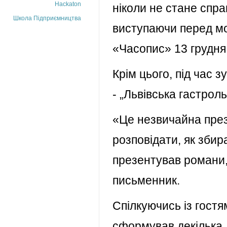
Hackaton
ніколи не стане спра
Школа Підприємництва
виступаючи перед мо
«Часопис» 13 грудня
Крім цього, під час 
- „Львівська гастрол
«Це незвичайна през
розповідати, як збир
презентував романи, 
письменник.
Спілкуючись із гост
сформував декілька д