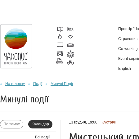
Простір "Ч
Стравопис
Co-working
Event-серві
English
На головну
Події
Минулі Події
Минулі події
13 грудня, 19:00
Зустрічі
По темах
Календар
Мистецький клу
Всі події