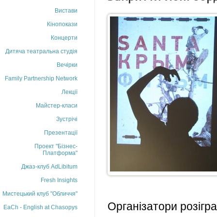
Вистави
Кінопокази
Концерти
Дитяча театральна студія
Вечірки
Family Partnership Network
Лекції
Майстер-класи
Зустрічі
Презентації
Проект "Бізнес-
Платформа"
Джаз-клуб AdLibitum
Fresh Insights
Мистецький клуб "Обличчя"
Організатори розігра
EaCh - English at Chasopys