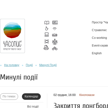
Простір "Ч
Стравопис
Co-working
Event-серві
English
На головну
Події
Минулі Події
Минулі події
02 грудня, 16:00
Кінопокази
По темах
Календар
Закриття лонгборд
Всі події