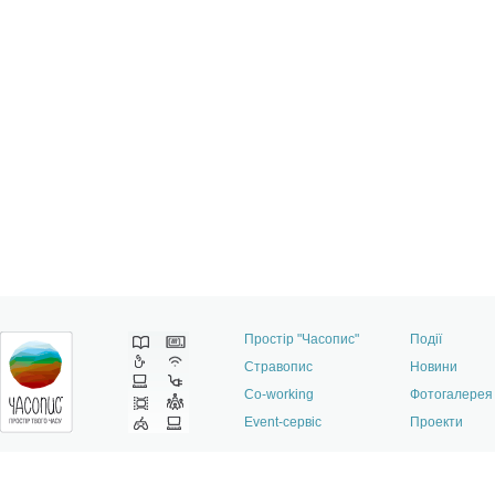
Простір "Часопис"
Події
Стравопис
Новини
Co-working
Фотогалерея
Event-сервіс
Проекти