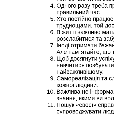
Одного разу треба п
правильний час.
Хто постійно працює
труднощами, той дос
В житті важливо мати
розслабитися та заб
Іноді отримати бажа
Але пам`ятайте, що т
Щоб досягнути успіху
навчитися позбувати
найважливішому.
Самореалізація та сл
кожної людини.
Важлива не інформаці
знання, якими ви вол
Пошук «своєї» справ
супроводжувати люди