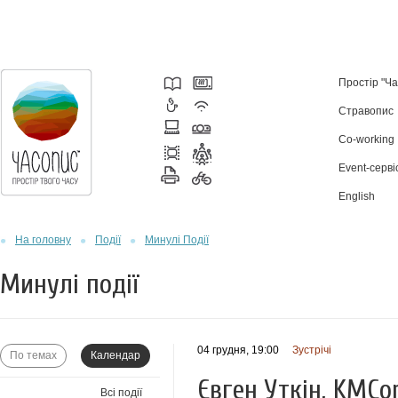
Простір "Ч
Стравопис
Co-working
Event-серві
English
На головну
Події
Минулі Події
Минулі події
04 грудня, 19:00
Зустрічі
По темах
Календар
Євген Уткін, KMCo
Всі події