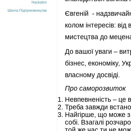
Hackaton
Школа Підприємництва
Євгеній - надзвичай
колом інтересів: від
мистецтва до мецен
До вашої уваги – вит
бізнес, економіку, У
власному досвіді.
Про саморозвиток
Невпевненість – це 
Треба завжди встан
Найгірше, що може з
собі. Взагалі розчар
той же час ти не мо