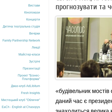
прогнозувати та ч
Вистави
Кінопокази
Концерти
Дитяча театральна студія
Вечірки
Family Partnership Network
Лекції
Майстер-класи
Зустрічі
Презентації
Проект "Бізнес-
Платформа"
Джаз-клуб AdLibitum
«будівельник мостів
Fresh Insights
даний час є президен
Мистецький клуб "Обличчя"
EaCh - English at Chasopys
знаходиться велика к