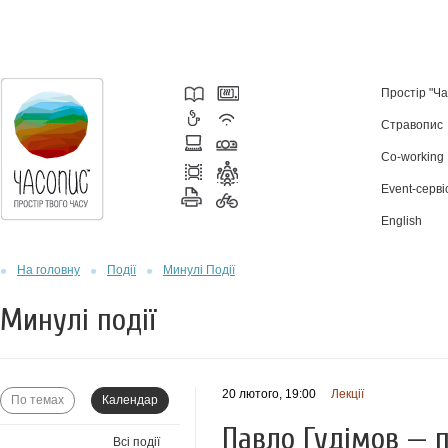
Простір "Ч
Стравопис
Co-working
Event-серві
English
На головну
Події
Минулі Події
Минулі події
20 лютого, 19:00
Лекції
По темах
Календар
Павло Гудімов — п
Всі події