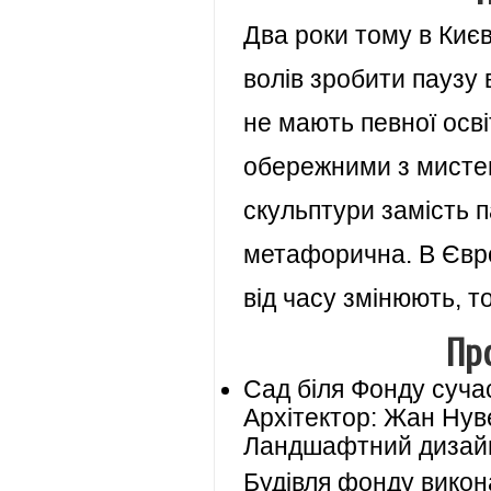
Два роки тому в Киє
волів зробити паузу 
не мають певної осві
обережними з мистец
скульптури замість па
метафорична. В Євро
від часу змінюють, то
Пр
Сад біля Фонду суча
Архітектор: Жан Нув
Ландшафтний дизайн
Будівля фонду викона