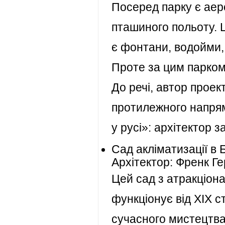
Посеред парку є аеро
пташиного польоту. 
є фонтани, водойми, 
Проте за цим парком
До речі, автор прое
протилежного напря
у русі»: архітектор 
Сад акліматизації в 
Архітектор: Френк Ге
Цей сад з атракціона
функціонує від XIX с
сучасного мистецтва