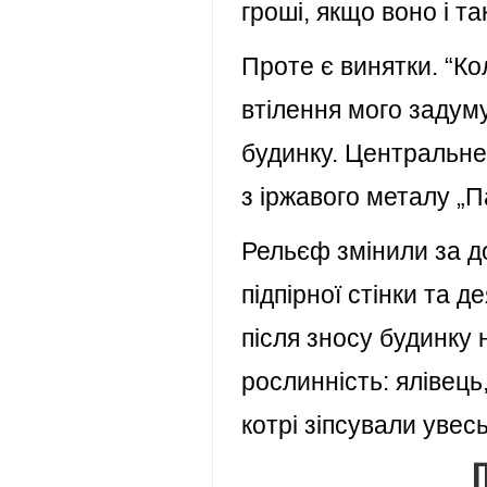
гроші, якщо воно і та
Проте є винятки. “Ко
втілення мого задуму
будинку. Центральне 
з іржавого металу „
Рельєф змінили за д
підпірної стінки та д
після зносу будинку 
рослинність: ялівець, 
котрі зіпсували увесь