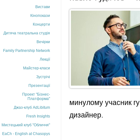
Вистави
Кінопокази
Концерти
Дитяча театральна студія
Вечірки
Family Partnership Network
Лекції
Майстер-класи
Зустрічі
Презентації
Проект "Бізнес-
Платформа"
минулому учасник г
Джаз-клуб AdLibitum
дизайнер.
Fresh Insights
Мистецький клуб "Обличчя"
EaCh - English at Chasopys