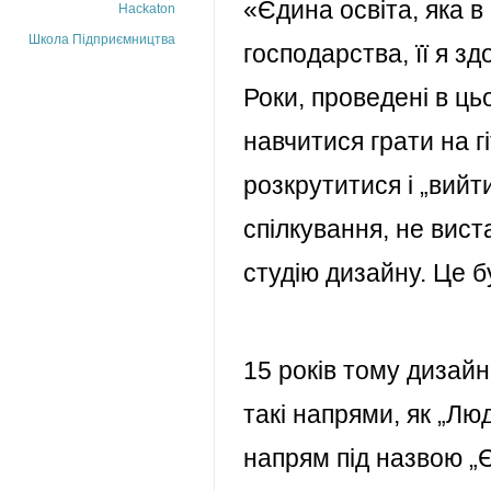
«Єдина освіта, яка в
Hackaton
Школа Підприємництва
господарства, її я з
Роки, проведені в ць
навчитися грати на г
розкрутитися і „вийт
спілкування, не виста
студію дизайну. Це б
15 років тому дизайн
такі напрями, як „Люд
напрям під назвою „