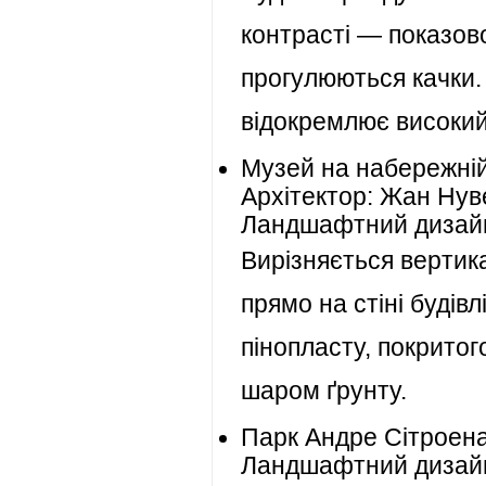
контрасті — показов
прогулюються качки.
відокремлює високий
Музей на набережній
Архітектор: Жан Нув
Ландшафтний дизайн
Вирізняється верти
прямо на стіні будівл
пінопласту, покрито
шаром ґрунту.
Парк Андре Сітроен
Ландшафтний дизай