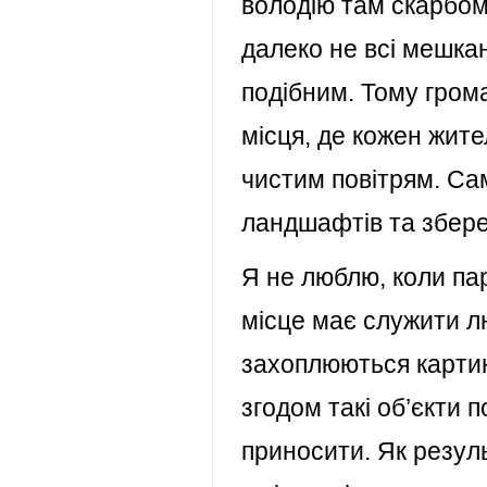
володію там скарбом 
далеко не всі мешка
подібним. Тому грома
місця, де кожен жите
чистим повітрям. Са
ландшафтів та збере
Я не люблю, коли па
місце має служити л
захоплюються картин
згодом такі об’єкти 
приносити. Як резул