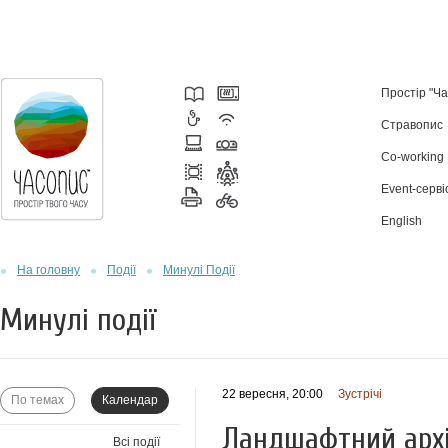
Простір "Ч
Стравопис
Co-working
Event-серві
English
На головну
Події
Минулі Події
Минулі події
22 вересня, 20:00
Зустрічі
По темах
Календар
Ландшафтний архі
Всі події