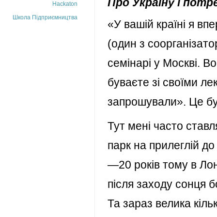
Про Україну і потр
Hackaton
Школа Підприємництва
«У вашій країні я в
(один з соорганізато
семінарі у Москві. В
буваєте зі своїми лек
запрошували». Це бул
Тут мені часто став
парк на прилеглій до
—20 років тому в Лон
після заходу сонця б
Та зараз велика кіль