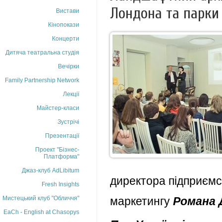
Лондона та парки
Вистави
Кінопокази
Концерти
Дитяча театральна студія
Вечірки
Family Partnership Network
Лекції
Майстер-класи
Зустрічі
Презентації
Проект "Бізнес-
Платформа"
Джаз-клуб AdLibitum
директора підприєм
Fresh Insights
Мистецький клуб "Обличчя"
маркетингу
Романа 
EaCh - English at Chasopys