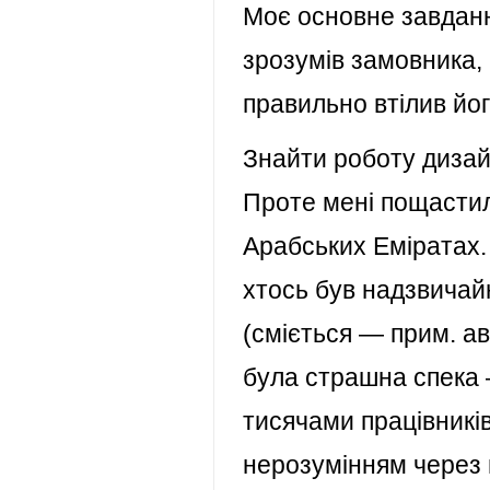
Моє основне завдан
зрозумів замовника, 
правильно втілив йог
Знайти роботу дизай
Проте мені пощастил
Арабських Еміратах. 
хтось був надзвичай
(сміється — прим. а
була страшна спека —
тисячами працівників
нерозумінням через 