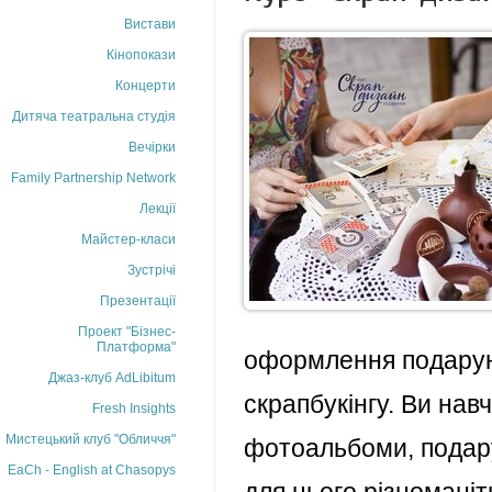
Вистави
Кінопокази
Концерти
Дитяча театральна студія
Вечірки
Family Partnership Network
Лекції
Майстер-класи
Зустрічі
Презентації
Проект "Бізнес-
Платформа"
оформлення подарунк
Джаз-клуб AdLibitum
скрапбукінгу. Ви нав
Fresh Insights
Мистецький клуб "Обличчя"
фотоальбоми, подару
EaCh - English at Chasopys