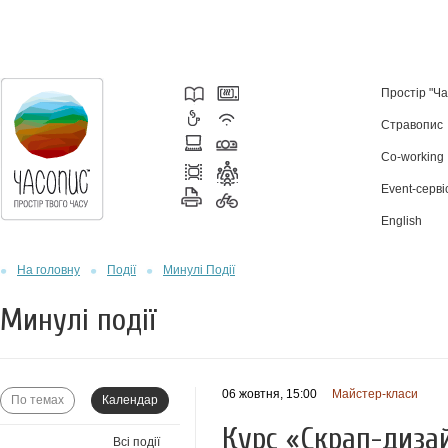
Простір "Ч
Стравопис
Co-working
Event-серві
English
На головну
Події
Минулі Події
Минулі події
06 жовтня, 15:00
Майстер-класи
По темах
Календар
Курс «Скрап-диза
Всі події