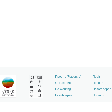
Простір "Часопис"
Події
Стравопис
Новини
Co-working
Фотогалерея
Event-сервіс
Проекти