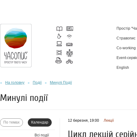
Простір "Ч
Стравопис
Co-working
Event-серві
English
На головну
Події
Минулі Події
Минулі події
12 березня, 19:00
Лекції
По темах
Календар
Цикл лекцій серій
Всі події