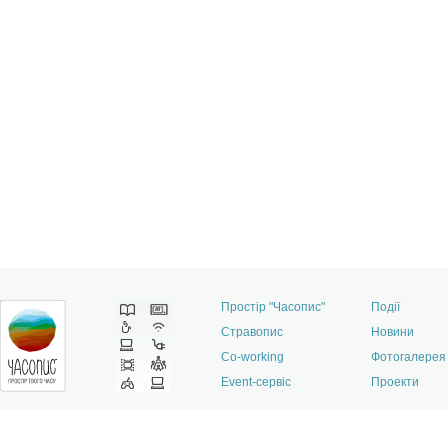
Простір "Часопис"
Події
Стравопис
Новини
Co-working
Фотогалерея
Event-сервіс
Проекти