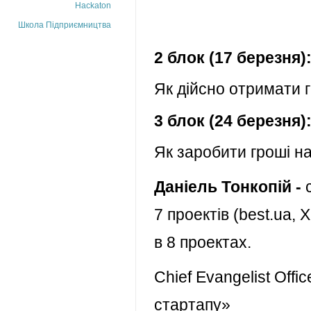
Hackaton
Школа Підприємництва
2 блок (17 березня)
Як дійсно отримати 
3
блок (
24 березня
)
Як заробити гроші н
Даніель Тонкопій -
с
7 проектів (best.ua, X
в 8 проектах.
Chief Evangelist Offi
стартапу»