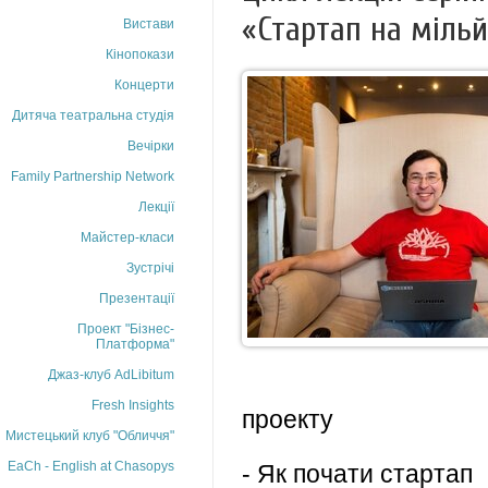
«Стартап на мільй
Вистави
Кінопокази
Концерти
Дитяча театральна студія
Вечірки
Family Partnership Network
Лекції
Майстер-класи
Зустрічі
Презентації
Проект "Бізнес-
Платформа"
Джаз-клуб AdLibitum
Fresh Insights
проекту
Мистецький клуб "Обличчя"
EaCh - English at Chasopys
- Як почати стартап