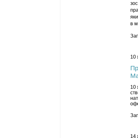
зос
пра
яки
в м
За
10 
Пр
Ма
10 
ств
нат
офо
За
14 