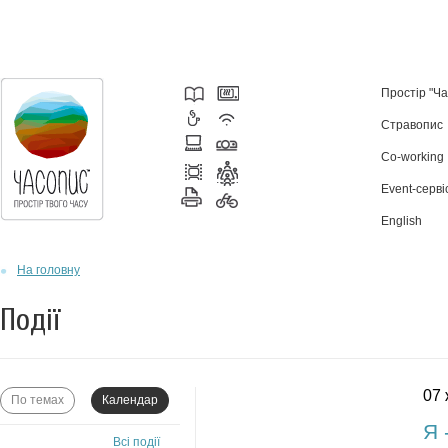
Простір "Ч
Стравопис
Co-working
Event-серві
English
На головну
Події
07 
По темах
Календар
Я 
Всі події