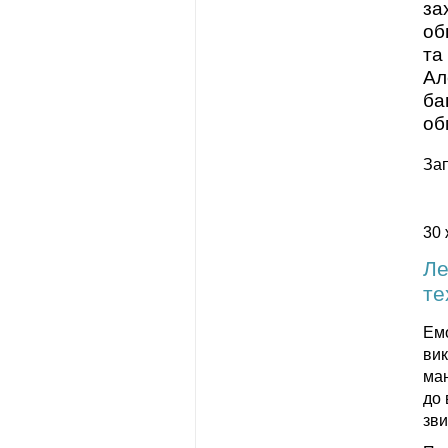
за
об
та
Ал
ба
об
За
30 
Ле
те
Емо
вик
ман
до 
зв