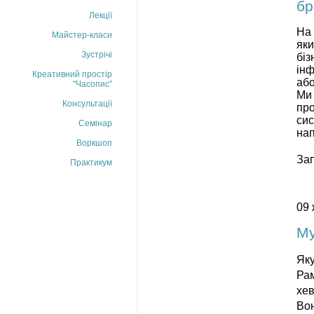
бр
Лекції
На 
Майстер-класи
яки
Зустрічі
біз
інф
Креативний простір
або
"Часопис"
Ми 
Консультації
про
сис
Семінар
нап
Воркшоп
За
Практикум
09 
Му
Яку
Рам
хев
Вон