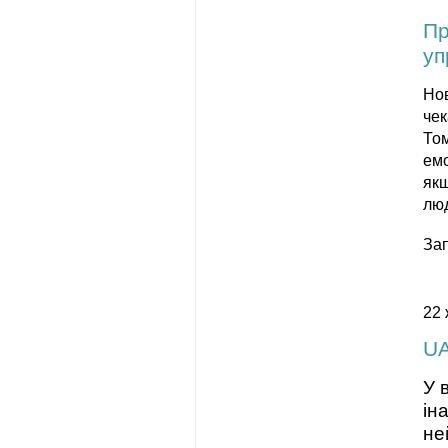
Пр
уп
Нов
чек
Том
емо
якщ
лю
За
22 
UA
У 
ін
не