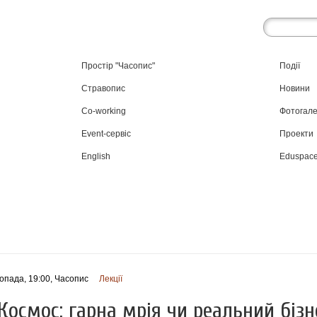
Простір "Часопис"
Події
Стравопис
Новини
Co-working
Фотогал
Event-сервіс
Проекти
English
Eduspac
опада, 19:00
, Часопис
Лекції
Космос: гарна мрія чи реальний бізн