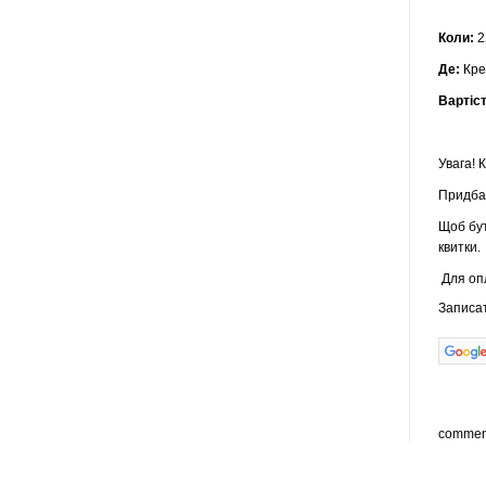
Коли:
2
Де:
Креа
Вартіст
Увага! 
Придбат
Щоб бут
квитки.
Для опл
Записа
commen