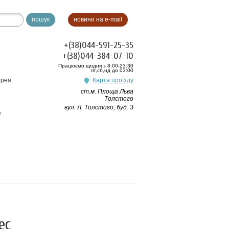
пошук
новини на e-mail
+(38)044-591-25-35
+(38)044-384-07-10
Працюємо щодня з 8:00-23:30
пт,сб,нд до 03:00
ерея
Карта проїзду
ст.м. Площа Льва
Толстого
вул. Л. Толстого, буд. 3
e
ес