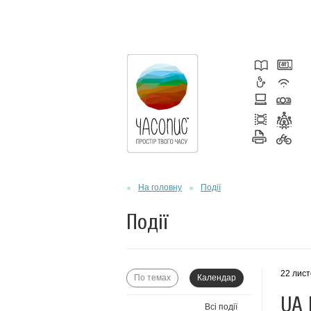
На головну
Події
Події
22 лист
По темах
Календар
UA 
Всі події