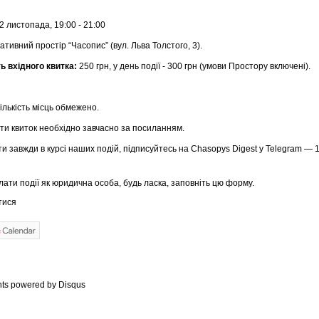
2 листопада, 19:00 - 21:00
тивний простір “Часопис” (вул. Льва Толстого, 3).
ь вхідного квитка:
250 грн, у день події - 300 грн (умови Простору включені).
Кількість місць обмежено.
и квиток необхідно завчасно за посиланням.
и завжди в курсі наших подій, підписуйтесь на Chasopys Digest у Telegram — 
ати події як юридична особа, будь ласка, заповніть цю форму.
тися
ts powered by
Disqus