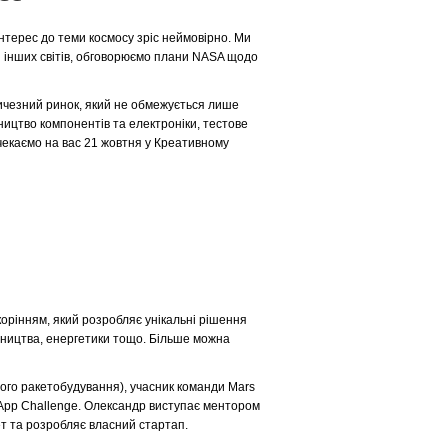
інтерес до теми космосу зріс неймовірно. Ми
 інших світів, обговорюємо плани NASA щодо
ичезний ринок, який не обмежується лише
ництво компонентів та електроніки, тестове
і чекаємо на вас 21 жовтня у Креативному
корінням, який розробляє унікальні рішення
івництва, енергетики тощо. Більше можна
ого ракетобудування), учасник команди Mars
 App Challenge. Олександр виступає ментором
т та розробляє власний стартап.