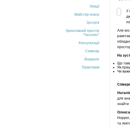
Лекції
У 
Майстер-класи
ди
по
Зустрічі
Але кос
Креативний простір
"Часопис"
ракетам
обладна
Консультації
простор
Семінар
На зуст
Воркшоп
Що таке
Практикум
Як прац
Чи важк
Спікери
Наталі
для ана
знайти 
Олекса
Hopper,
та лект