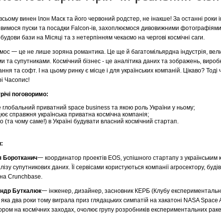
всьому винен Ілон Маск та його червоний родстер, не інакше! За останні роки 
вимося пуски та посадки Falcon-ів, захоплюємося дивовижними фотографіями
будови бази на Місяці та з нетерпінням чекаємо на чергові космічні саги.
мос 一 це не лише зоряна романтика. Це ще й багатомільярдна індустрія, вел
и та супутниками. Космічний бізнес - це аналітика даних та зображень, вироб
ння та софт. І на цьому ринку є місце і для українських компаній. Цікаво? Тод
і Часопис!
річі поговоримо:
 глобальний приватний space business та якою роль України у ньому;
ює справжня українська приватна космічна компанія;
о (та чому саме!) в Україні будувати власний космічний стартап.
:
я Боротканич
一 координатор проектів EOS, успішного стартапу з українським 
лізу супутникових даних. Її сервісами користуються компанії агросектору, буд
на Crunchbase.
ндр Буткалюк
一 інженер, дизайнер, засновник КЕРБ (Клубу експериментальн
 яка два роки тому виграла приз глядацьких симпатій на хакатоні NASA Space
ором на космічних заходах, очолює групу розробників експериментальних раке