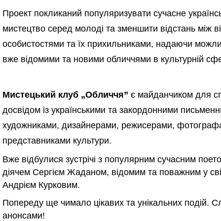
Проект покликаний популяризувати сучасне українс
мистецтво серед молоді та зменшити відстань між 
особистостями та їх прихильниками, надаючи можлив
вже відомими та новими обличчями в культурній сфе
Мистецький клуб „Обличчя”
є майданчиком для сп
досвідом із українськими та закордонними письменн
художниками, дизайнерами, режисерами, фотограф
представниками культури.
Вже відбулися зустрічі з популярним сучасним поет
діячем Сергієм Жаданом, відомим та поважним у св
Андрієм Курковим.
Попереду ще чимало цікавих та унікальних подій. Сл
анонсами!