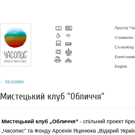
Простір "Ч
Стравопис
Co-working
Event-серві
English
На головну
Мистецький клуб "Обличчя"
Мистецький клуб „Обличчя”
- спільний проект
Кре
„Часопис” та
Фонду Арсенія Яценюка „Відкрий Україн