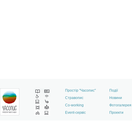
Простір "Часопис"
Події
Стравопис
Новини
Co-working
Фотогалерея
Event-сервіс
Проекти