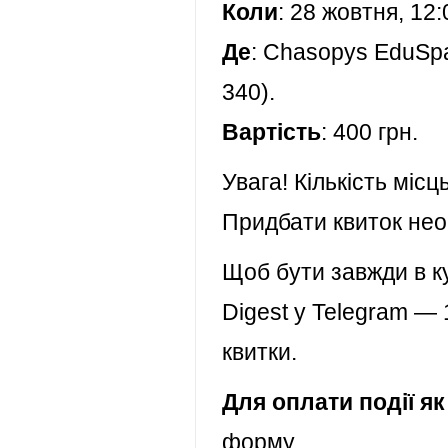
Коли
: 28 жовтня, 12:
Де
: Chasopys EduSpa
340).
Вартість
: 400 грн.
Увага! Кількість міс
Придбати квиток нео
Щоб бути завжди в к
Digest у Telegram — 
квитки.
Для оплати події я
форму.