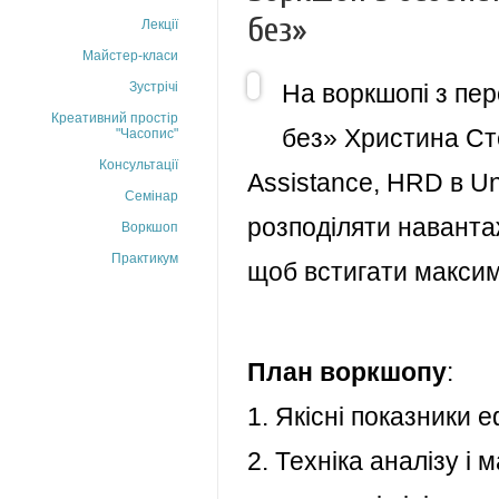
без»
Лекції
Майстер-класи
Зустрічі
На воркшопі з пе
Креативний простір
без» Христина Сте
"Часопис"
Консультації
Assistance, HRD в Un
Семінар
розподіляти навантаж
Воркшоп
Практикум
щоб встигати максим
План воркшопу
:
1. Якісні показники 
2. Техніка аналізу і