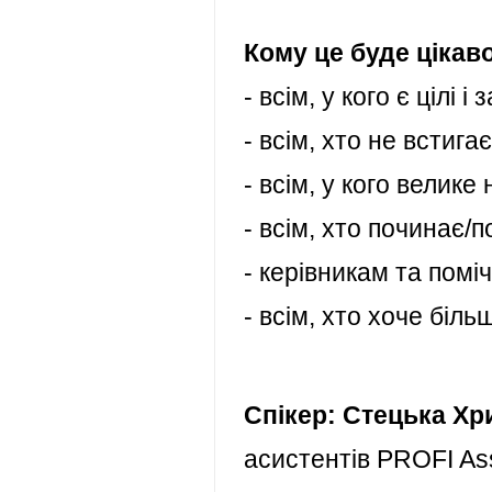
Кому це буде цікав
- всім, у кого є цілі і 
- всім, хто не встигає
- всім, у кого велик
- всім, хто починає/
- керівникам та помі
- всім, хто хоче біль
Спікер: Стецька Хр
асистентів PROFI Ass