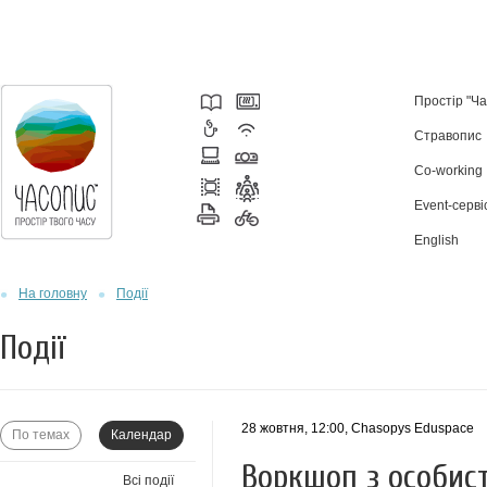
Простір "Ч
Стравопис
Co-working
Event-серві
English
На головну
Події
Події
28 жовтня, 12:00
, Chasopys Eduspace
По темах
Календар
Воркшоп з особист
Всі події