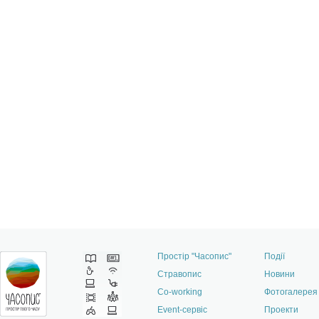
Простір "Часопис"
Події
Стравопис
Новини
Co-working
Фотогалерея
Event-сервіс
Проекти