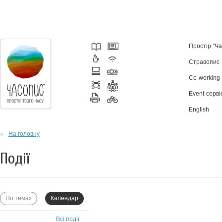
Простір "Ч
Стравопис
Co-working
Event-серві
English
На головну
Події
По темах
Календар
Всі події