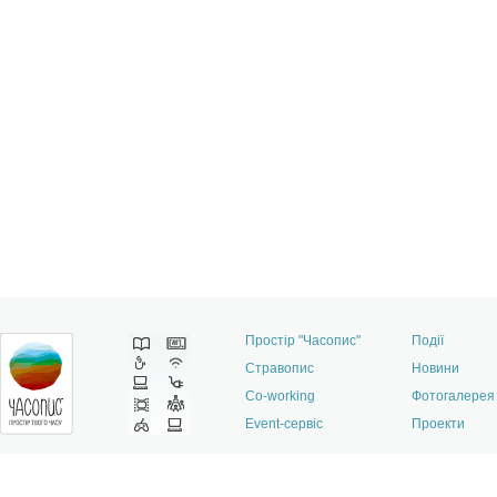
Простір "Часопис"
Події
Стравопис
Новини
Co-working
Фотогалерея
Event-сервіс
Проекти